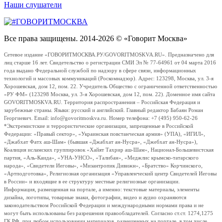
Наши слушатели
Все права защищены. 2014-2026 © «Говорит Москва»
Сетевое издание «ГОВОРИТМОСКВА.РУ/GOVORITMOSKVA.RU». Предназначено для
лиц старше 16 лет. Свидетельство о регистрации СМИ Эл № 77-64961 от 04 марта 2016
года выдано Федеральной службой по надзору в сфере связи, информационных
технологий и массовых коммуникаций (Роскомнадзор). Адрес: 123298, Москва, ул. 3-я
Хорошевская, дом 12, пом. 22. Учредитель Общество с ограниченной ответственностью
«РУ ФМ» (123298 Москва, ул. 3-я Хорошевская, дом 12, пом. 22). Доменное имя сайта
GOVORITMOSKVA.RU. Территория распространения – Российская Федерация и
зарубежные страны. Языки: русский и английский. Главный редактор Бабаян Роман
Георгиевич. Email: info@govoritmoskva.ru. Номер телефона: +7 (495) 950-62-26
*Экстремистские и террористические организации, запрещенные в Российской
Федерации: «Правый сектор», «Украинская повстанческая армия» (УПА), «ИГИЛ»,
«Джабхат Фатх аш-Шам» (бывшая «Джабхат ан-Нусра», «Джебхат ан-Нусра»),
Коалиция исламских группировок «Хайят Тахрир аш-Шам», Национал-Большевистская
партия, «Аль-Каида», «УНА-УНСО», «Талибан», «Меджлис крымско-татарского
народа», «Свидетели Иеговы», «Мизантропик Дивижн», «Братство» Корчинского,
«Артподготовка», Религиозная организация «Управленческий центр Свидетелей Иеговы
в России» и входящие в ее структуру местные религиозные организации.
Информация, размещенная на портале, а именно: текстовые материалы, элементы
дизайна, логотипы, товарные знаки, фотографии, видео и аудио охраняются
законодательством Российской Федерации и международными нормами права и не
могут быть использованы без разрешения правообладателей. Согласно ст.ст. 1274,1275
ГК РФ, при любом использовании материалов, размещенных на портале, в том числе