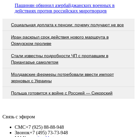
Пашинян обвинил азербайджанских военных в
действиях против российских миротворцев
Социальная доплата к пенсии: почему получают не все
Иран раскрыл срок действия нового маршрута в
Ормузском проливе
Стали известны подробности ЧП с пропавшим в
Приангарье самолетом
Молдавские фермеры потребовали ввести импорт
зерновых с Украины
Польша готовится к войне с Россией — Сикорский
Связь с эфиром
СМС
+7 (925) 88-88-948
Звонок
+7 (495) 73-73-948