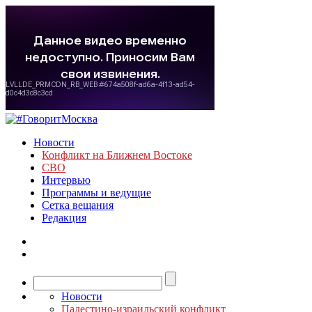
Новости
Конфликт на Ближнем Востоке
СВО
Интервью
Программы и ведущие
Сетка вещания
Редакция
Новости
Палестино-израильский конфликт