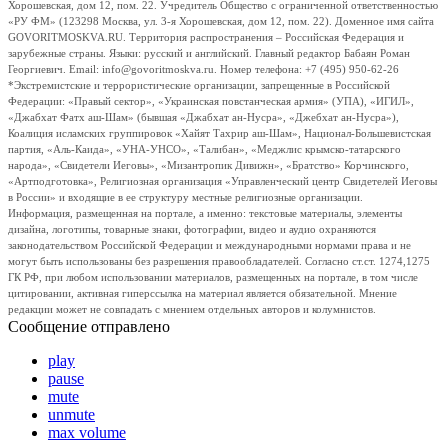
Хорошевская, дом 12, пом. 22. Учредитель Общество с ограниченной ответственностью
«РУ ФМ» (123298 Москва, ул. 3-я Хорошевская, дом 12, пом. 22). Доменное имя сайта
GOVORITMOSKVA.RU. Территория распространения – Российская Федерация и
зарубежные страны. Языки: русский и английский. Главный редактор Бабаян Роман
Георгиевич. Email: info@govoritmoskva.ru. Номер телефона: +7 (495) 950-62-26
*Экстремистские и террористические организации, запрещенные в Российской
Федерации: «Правый сектор», «Украинская повстанческая армия» (УПА), «ИГИЛ»,
«Джабхат Фатх аш-Шам» (бывшая «Джабхат ан-Нусра», «Джебхат ан-Нусра»),
Коалиция исламских группировок «Хайят Тахрир аш-Шам», Национал-Большевистская
партия, «Аль-Каида», «УНА-УНСО», «Талибан», «Меджлис крымско-татарского
народа», «Свидетели Иеговы», «Мизантропик Дивижн», «Братство» Корчинского,
«Артподготовка», Религиозная организация «Управленческий центр Свидетелей Иеговы
в России» и входящие в ее структуру местные религиозные организации.
Информация, размещенная на портале, а именно: текстовые материалы, элементы
дизайна, логотипы, товарные знаки, фотографии, видео и аудио охраняются
законодательством Российской Федерации и международными нормами права и не
могут быть использованы без разрешения правообладателей. Согласно ст.ст. 1274,1275
ГК РФ, при любом использовании материалов, размещенных на портале, в том числе
цитировании, активная гиперссылка на материал является обязательной. Мнение
редакции может не совпадать с мнением отдельных авторов и колумнистов.
Сообщение отправлено
play
pause
mute
unmute
max volume