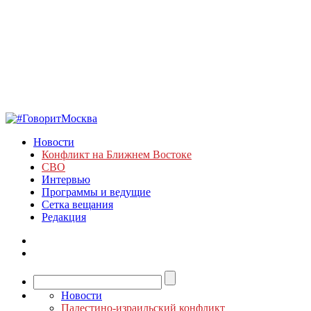
Новости
Конфликт на Ближнем Востоке
СВО
Интервью
Программы и ведущие
Сетка вещания
Редакция
Новости
Палестино-израильский конфликт