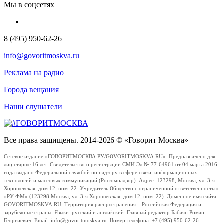
Мы в соцсетях
8 (495) 950-62-26
info@govoritmoskva.ru
Реклама на радио
Города вещания
Наши слушатели
Все права защищены. 2014-2026 © «Говорит Москва»
Сетевое издание «ГОВОРИТМОСКВА.РУ/GOVORITMOSKVA.RU». Предназначено для
лиц старше 16 лет. Свидетельство о регистрации СМИ Эл № 77-64961 от 04 марта 2016
года выдано Федеральной службой по надзору в сфере связи, информационных
технологий и массовых коммуникаций (Роскомнадзор). Адрес: 123298, Москва, ул. 3-я
Хорошевская, дом 12, пом. 22. Учредитель Общество с ограниченной ответственностью
«РУ ФМ» (123298 Москва, ул. 3-я Хорошевская, дом 12, пом. 22). Доменное имя сайта
GOVORITMOSKVA.RU. Территория распространения – Российская Федерация и
зарубежные страны. Языки: русский и английский. Главный редактор Бабаян Роман
Георгиевич. Email: info@govoritmoskva.ru. Номер телефона: +7 (495) 950-62-26