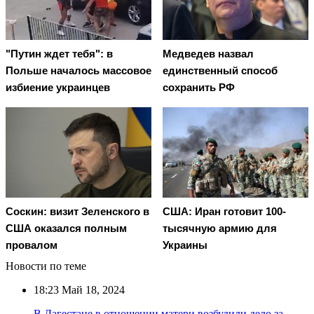
"Путин ждет тебя": в
Медведев назвал
Польше началось массовое
единственный способ
избиение украинцев
сохранить РФ
Соскин: визит Зеленского в
США: Иран готовит 100-
США оказался полным
тысячную армию для
провалом
Украины
Новости по теме
18:23
Май 18, 2024
В Дагестане в отношении матери возбудили дело за