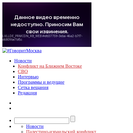
Новости
Конфликт на Ближнем Востоке
СВО
Интервью
Программы и ведущие
Сетка вещания
Редакция
Новости
Палестино-израильский конфликт