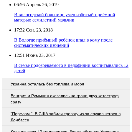
06:56
Апрель 26, 2019
В вологодской больнице умер избитый приёмной
матерью семилетний мальчик
17:32
Сен. 23, 2018
В Вологде приёмный ребёнок впал в кому после
систематических избиений
12:51
Июнь 23, 2017
В семье подозреваемого в педофилии воспитывались 12
детей
Украина осталась без топлива и моря
Венгрия и Румыния оказались на грани двух катастроф
сразу
"Перелом ". В США забили тревогу из-за случившегося в
Донбассе
Куда исчезли 40 миллиардов. Запад обманул Украину с