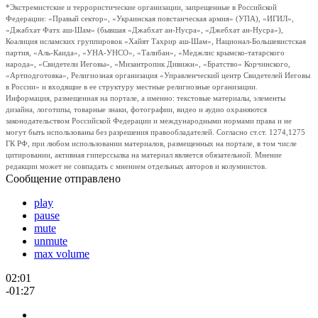
*Экстремистские и террористические организации, запрещенные в Российской
Федерации: «Правый сектор», «Украинская повстанческая армия» (УПА), «ИГИЛ»,
«Джабхат Фатх аш-Шам» (бывшая «Джабхат ан-Нусра», «Джебхат ан-Нусра»),
Коалиция исламских группировок «Хайят Тахрир аш-Шам», Национал-Большевистская
партия, «Аль-Каида», «УНА-УНСО», «Талибан», «Меджлис крымско-татарского
народа», «Свидетели Иеговы», «Мизантропик Дивижн», «Братство» Корчинского,
«Артподготовка», Религиозная организация «Управленческий центр Свидетелей Иеговы
в России» и входящие в ее структуру местные религиозные организации.
Информация, размещенная на портале, а именно: текстовые материалы, элементы
дизайна, логотипы, товарные знаки, фотографии, видео и аудио охраняются
законодательством Российской Федерации и международными нормами права и не
могут быть использованы без разрешения правообладателей. Согласно ст.ст. 1274,1275
ГК РФ, при любом использовании материалов, размещенных на портале, в том числе
цитировании, активная гиперссылка на материал является обязательной. Мнение
редакции может не совпадать с мнением отдельных авторов и колумнистов.
Сообщение отправлено
play
pause
mute
unmute
max volume
02:01
-01:27