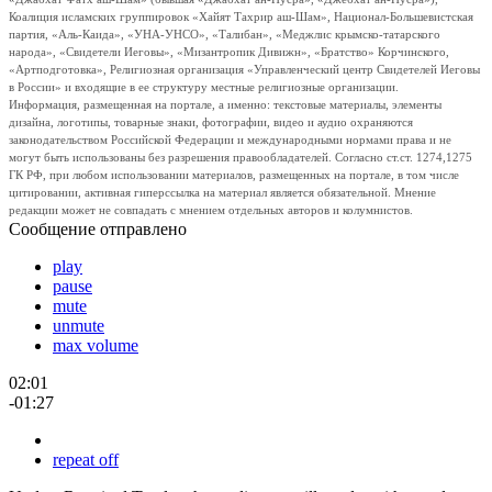
Коалиция исламских группировок «Хайят Тахрир аш-Шам», Национал-Большевистская
партия, «Аль-Каида», «УНА-УНСО», «Талибан», «Меджлис крымско-татарского
народа», «Свидетели Иеговы», «Мизантропик Дивижн», «Братство» Корчинского,
«Артподготовка», Религиозная организация «Управленческий центр Свидетелей Иеговы
в России» и входящие в ее структуру местные религиозные организации.
Информация, размещенная на портале, а именно: текстовые материалы, элементы
дизайна, логотипы, товарные знаки, фотографии, видео и аудио охраняются
законодательством Российской Федерации и международными нормами права и не
могут быть использованы без разрешения правообладателей. Согласно ст.ст. 1274,1275
ГК РФ, при любом использовании материалов, размещенных на портале, в том числе
цитировании, активная гиперссылка на материал является обязательной. Мнение
редакции может не совпадать с мнением отдельных авторов и колумнистов.
Сообщение отправлено
play
pause
mute
unmute
max volume
02:01
-01:27
repeat off