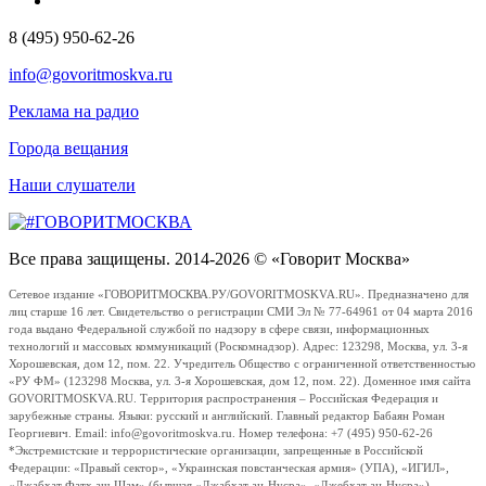
8 (495) 950-62-26
info@govoritmoskva.ru
Реклама на радио
Города вещания
Наши слушатели
Все права защищены. 2014-2026 © «Говорит Москва»
Сетевое издание «ГОВОРИТМОСКВА.РУ/GOVORITMOSKVA.RU». Предназначено для
лиц старше 16 лет. Свидетельство о регистрации СМИ Эл № 77-64961 от 04 марта 2016
года выдано Федеральной службой по надзору в сфере связи, информационных
технологий и массовых коммуникаций (Роскомнадзор). Адрес: 123298, Москва, ул. 3-я
Хорошевская, дом 12, пом. 22. Учредитель Общество с ограниченной ответственностью
«РУ ФМ» (123298 Москва, ул. 3-я Хорошевская, дом 12, пом. 22). Доменное имя сайта
GOVORITMOSKVA.RU. Территория распространения – Российская Федерация и
зарубежные страны. Языки: русский и английский. Главный редактор Бабаян Роман
Георгиевич. Email: info@govoritmoskva.ru. Номер телефона: +7 (495) 950-62-26
*Экстремистские и террористические организации, запрещенные в Российской
Федерации: «Правый сектор», «Украинская повстанческая армия» (УПА), «ИГИЛ»,
«Джабхат Фатх аш-Шам» (бывшая «Джабхат ан-Нусра», «Джебхат ан-Нусра»),