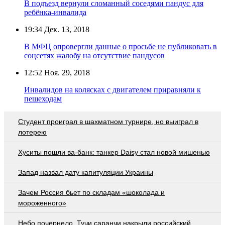
В подъезд вернули сломанный соседями пандус для
ребёнка-инвалида
19:34
Дек. 13, 2018
В МФЦ опровергли данные о просьбе не публиковать в
соцсетях жалобу на отсутствие пандусов
12:52
Ноя. 29, 2018
Инвалидов на колясках с двигателем приравняли к
пешеходам
Студент проиграл в шахматном турнире, но выиграл в
лотерею
Хуситы пошли ва-банк: танкер Daisy стал новой мишенью
Запад назвал дату капитуляции Украины
Зачем Россия бьет по складам «шоколада и
мороженного»
Небо почернело. Тучи саранчи накрыли российский