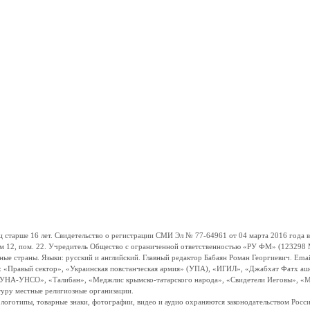
ше 16 лет. Свидетельство о регистрации СМИ Эл № 77-64961 от 04 марта 2016 года вы
ом 12, пом. 22. Учредитель Общество с ограниченной ответственностью «РУ ФМ» (123298 Мо
траны. Языки: русский и английский. Главный редактор Бабаян Роман Георгиевич. Email:
и: «Правый сектор», «Украинская повстанческая армия» (УПА), «ИГИЛ», «Джабхат Фатх а
«УНА-УНСО», «Талибан», «Меджлис крымско-татарского народа», «Свидетели Иеговы», «М
туру местные религиозные организации.
, логотипы, товарные знаки, фотографии, видео и аудио охраняются законодательством Ро