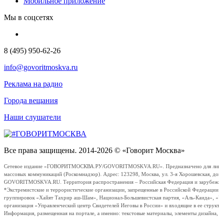
Мобильное приложение
Мы в соцсетях
8 (495) 950-62-26
info@govoritmoskva.ru
Реклама на радио
Города вещания
Наши слушатели
Все права защищены. 2014-2026 © «Говорит Москва»
Сетевое издание «ГОВОРИТМОСКВА.РУ/GOVORITMOSKVA.RU». Предназначено для лиц стар
массовых коммуникаций (Роскомнадзор). Адрес: 123298, Москва, ул. 3-я Хорошевская, д
GOVORITMOSKVA.RU. Территория распространения – Российская Федерация и зарубежные с
*Экстремистские и террористические организации, запрещенные в Российской Федераци
группировок «Хайят Тахрир аш-Шам», Национал-Большевистская партия, «Аль-Каида», 
организация «Управленческий центр Свидетелей Иеговы в России» и входящие в ее струк
Информация, размещенная на портале, а именно: текстовые материалы, элементы дизайна