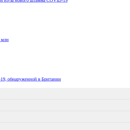
ей из-за нового штамма COVID-19
 млн
19, обнаруженной в Британии