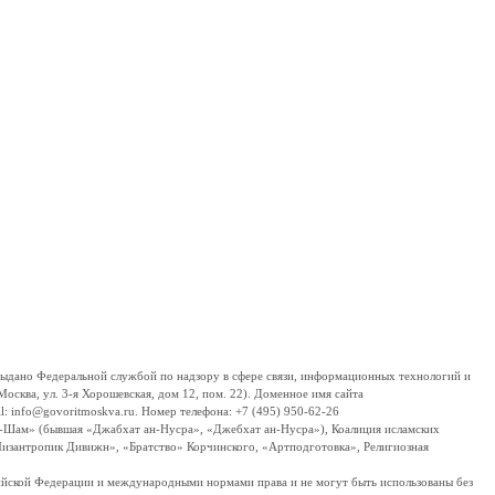
дано Федеральной службой по надзору в сфере связи, информационных технологий и
сква, ул. 3-я Хорошевская, дом 12, пом. 22). Доменное имя сайта
 info@govoritmoskva.ru. Номер телефона: +7 (495) 950-62-26
ш-Шам» (бывшая «Джабхат ан-Нусра», «Джебхат ан-Нусра»), Коалиция исламских
изантропик Дивижн», «Братство» Корчинского, «Артподготовка», Религиозная
ссийской Федерации и международными нормами права и не могут быть использованы без