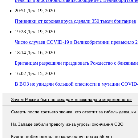
Бельгия приостановила авиасообщение с Великобритани
20:51
Дек. 19, 2020
Прививки от коронавируса сделали 350 тысяч британцев
19:28
Дек. 19, 2020
Число случаев COVID-19 в Великобритании превысило 2
18:14
Дек. 16, 2020
Британцам разрешили праздновать Рождество с близкими
16:02
Дек. 15, 2020
В ВОЗ не увидели большой опасности в мутации COVID-
Зачем Россия бьет по складам «шоколада и мороженного»
Смерть после третьего звонка: кто ответит за гибель девушки
На Западе забили тревогу из-за угрозы окончания СВО
Курган побил рекорд по количеству гроз за 55 лет