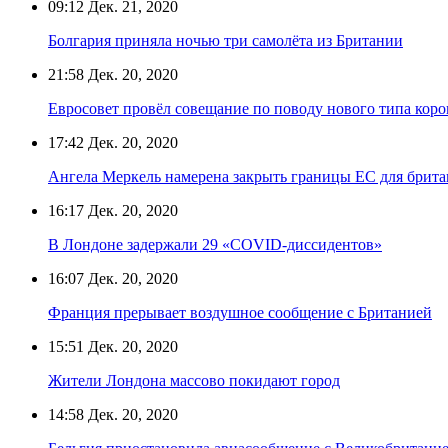
09:12
Дек. 21, 2020
Болгария приняла ночью три самолёта из Британии
21:58
Дек. 20, 2020
Евросовет провёл совещание по поводу нового типа кор
17:42
Дек. 20, 2020
Ангела Меркель намерена закрыть границы ЕС для брит
16:17
Дек. 20, 2020
В Лондоне задержали 29 «COVID-диссидентов»
16:07
Дек. 20, 2020
Франция прерывает воздушное сообщение с Британией
15:51
Дек. 20, 2020
Жители Лондона массово покидают город
14:58
Дек. 20, 2020