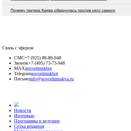
Почему тактика Киева обернулась против него самого
Связь с эфиром
СМС
+7 (925) 88-88-948
Звонок
+7 (495) 73-73-948
MAX
govoritmskbot
Telegram
govoritmskbot
Письмо
info@govoritmoskva.ru
Новости
Интервью
Программы и ведущие
Сетка вещания