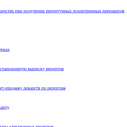
ностях при получении рецептурных психотропных препаратов
теках
истанционную выписку рецептов
ет-продажу лекарств по рецептам
карту
боты электронных рецептов