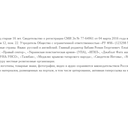
ше 16 лет. Свидетельство о регистрации СМИ Эл № 77-64961 от 04 марта 2016 года вы
ом 12, пом. 22. Учредитель Общество с ограниченной ответственностью «РУ ФМ» (123298 Мо
траны. Языки: русский и английский. Главный редактор Бабаян Роман Георгиевич. Email:
и: «Правый сектор», «Украинская повстанческая армия» (УПА), «ИГИЛ», «Джабхат Фатх а
«УНА-УНСО», «Талибан», «Меджлис крымско-татарского народа», «Свидетели Иеговы», «М
туру местные религиозные организации.
, логотипы, товарные знаки, фотографии, видео и аудио охраняются законодательством Ро
и материалов, размещенных на портале, в том числе цитировании, активная гиперссылка на 