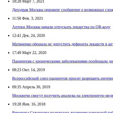
18:28
Март 7, 2021
Депздрав Москвы опроверг сообщение о возможных слож
11:58
Фев. 3, 2021
Аптеки Москвы начали отпускать лекарства по QR-коду
12:41
Дек. 24, 2020
Матвиенко обещала не допустить дефицита лекарств в ап
17:49
Март 22, 2020
Пациентам с хроническими заболеваниями пообещали д
08:23
Окт. 14, 2019
Всероссийский союз пациентов просит разрешить интерн
09:35
Апрель 30, 2019
Москвичи смогут получить анализы на электронную мед
19:28
Янв. 16, 2018
Вероника Скворцова поделилась видением идеальной ра