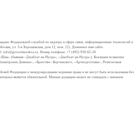
дано Федеральной службой по надзору в сфере связи, информационных технологий и
сква, ул. 3-я Хорошевская, дом 12, пом. 22). Доменное имя сайта
 info@govoritmoskva.ru. Номер телефона: +7 (495) 950-62-26
ш-Шам» (бывшая «Джабхат ан-Нусра», «Джебхат ан-Нусра»), Коалиция исламских
изантропик Дивижн», «Братство» Корчинского, «Артподготовка», Религиозная
ссийской Федерации и международными нормами права и не могут быть использованы без
материал является обязательной. Мнение редакции может не совпадать с мнением