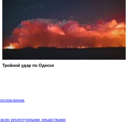
Тройной удар по Одессe
0 поликлиник
говлю рецептурными лекарствами