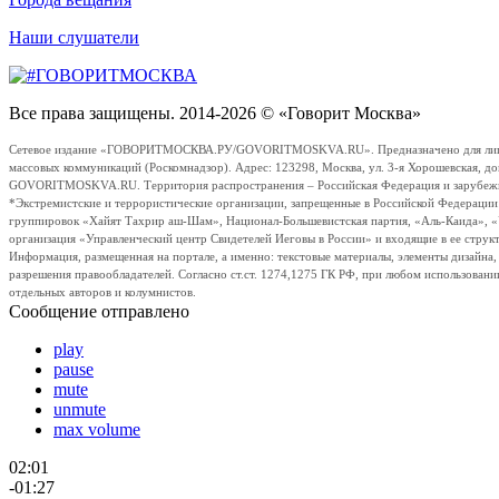
Наши слушатели
Все права защищены. 2014-2026 © «Говорит Москва»
Сетевое издание «ГОВОРИТМОСКВА.РУ/GOVORITMOSKVA.RU». Предназначено для лиц стар
массовых коммуникаций (Роскомнадзор). Адрес: 123298, Москва, ул. 3-я Хорошевская, д
GOVORITMOSKVA.RU. Территория распространения – Российская Федерация и зарубежные с
*Экстремистские и террористические организации, запрещенные в Российской Федераци
группировок «Хайят Тахрир аш-Шам», Национал-Большевистская партия, «Аль-Каида», 
организация «Управленческий центр Свидетелей Иеговы в России» и входящие в ее струк
Информация, размещенная на портале, а именно: текстовые материалы, элементы дизайна
разрешения правообладателей. Согласно ст.ст. 1274,1275 ГК РФ, при любом использовани
отдельных авторов и колумнистов.
Сообщение отправлено
play
pause
mute
unmute
max volume
02:01
-01:27