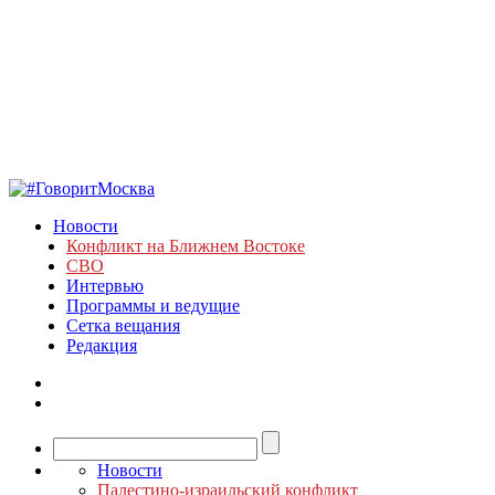
Новости
Конфликт на Ближнем Востоке
СВО
Интервью
Программы и ведущие
Сетка вещания
Редакция
Новости
Палестино-израильский конфликт