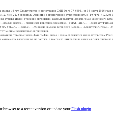
ше 16 лет. Свидетельство о регистрации СМИ Эл № 77-64961 от 04 марта 2016 года вы
ом 12, пом. 22. Учредитель Общество с ограниченной ответственностью «РУ ФМ» (123298 Мо
траны. Языки: русский и английский. Главный редактор Бабаян Роман Георгиевич. Email:
и: «Правый сектор», «Украинская повстанческая армия» (УПА), «ИГИЛ», «Джабхат Фатх а
«УНА-УНСО», «Талибан», «Меджлис крымско-татарского народа», «Свидетели Иеговы», «М
туру местные религиозные организации.
, логотипы, товарные знаки, фотографии, видео и аудио охраняются законодательством Ро
и материалов, размещенных на портале, в том числе цитировании, активная гиперссылка на 
ur browser to a recent version or update your
Flash plugin
.