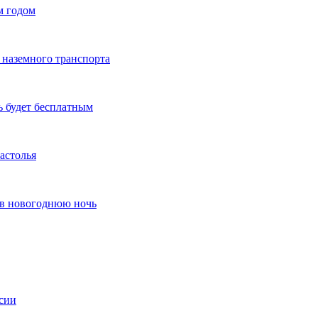
м годом
 наземного транспорта
ь будет бесплатным
астолья
 в новогоднюю ночь
ссии