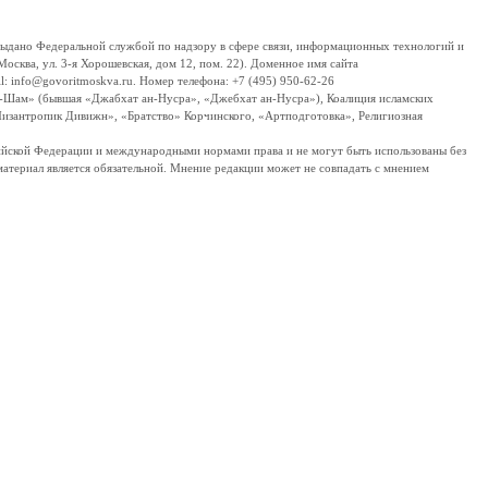
дано Федеральной службой по надзору в сфере связи, информационных технологий и
сква, ул. 3-я Хорошевская, дом 12, пом. 22). Доменное имя сайта
 info@govoritmoskva.ru. Номер телефона: +7 (495) 950-62-26
ш-Шам» (бывшая «Джабхат ан-Нусра», «Джебхат ан-Нусра»), Коалиция исламских
изантропик Дивижн», «Братство» Корчинского, «Артподготовка», Религиозная
ссийской Федерации и международными нормами права и не могут быть использованы без
материал является обязательной. Мнение редакции может не совпадать с мнением