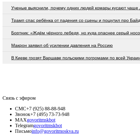
Ученые выяснили, почему одних людей комары кусают чаще 
Трамп спас ребёнка от падения со сцены и пошутил про Бай
Бортник: «Ждём чёрного лебедя, но куда опаснее серый нос
Макрон заявил об усилении давления на Россию
В Киеве грозят Варшаве польскими погромами по всей Украи
Связь с эфиром
СМС
+7 (925) 88-88-948
Звонок
+7 (495) 73-73-948
MAX
govoritmskbot
Telegram
govoritmskbot
Письмо
info@govoritmoskva.ru