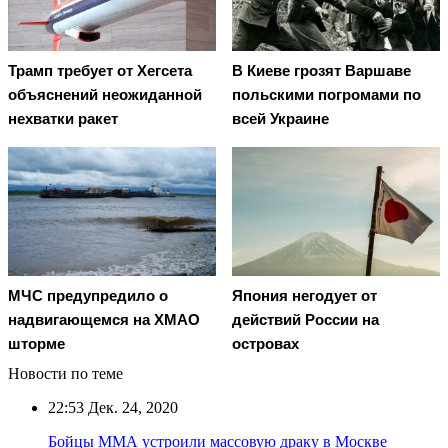
Трамп требует от Хегсета
В Киеве грозят Варшаве
объяснений неожиданной
польскими погромами по
нехватки ракет
всей Украине
МЧС предупредило о
Япония негодует от
надвигающемся на ХМАО
действий России на
шторме
островах
Новости по теме
22:53
Дек. 24, 2020
Бойцы ММА устроили массовую драку в Москве