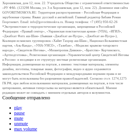
Хорошевская, дом 12, пом. 22. Учредитель Общество с ограниченной ответственностью
«РУ ФМ» (123298 Москва, ул. 3-я Хорошевская, дом 12, пом. 22). Доменное имя сайта
GOVORITMOSKVA.RU. Территория распространения – Российская Федерация и
зарубежные страны. Языки: русский и английский. Главный редактор Бабаян Роман
Георгиевич. Email: info@govoritmoskva.ru. Номер телефона: +7 (495) 950-62-26
*Экстремистские и террористические организации, запрещенные в Российской
Федерации: «Правый сектор», «Украинская повстанческая армия» (УПА), «ИГИЛ»,
«Джабхат Фатх аш-Шам» (бывшая «Джабхат ан-Нусра», «Джебхат ан-Нусра»),
Коалиция исламских группировок «Хайят Тахрир аш-Шам», Национал-Большевистская
партия, «Аль-Каида», «УНА-УНСО», «Талибан», «Меджлис крымско-татарского
народа», «Свидетели Иеговы», «Мизантропик Дивижн», «Братство» Корчинского,
«Артподготовка», Религиозная организация «Управленческий центр Свидетелей Иеговы
в России» и входящие в ее структуру местные религиозные организации.
Информация, размещенная на портале, а именно: текстовые материалы, элементы
дизайна, логотипы, товарные знаки, фотографии, видео и аудио охраняются
законодательством Российской Федерации и международными нормами права и не
могут быть использованы без разрешения правообладателей. Согласно ст.ст. 1274,1275
ГК РФ, при любом использовании материалов, размещенных на портале, в том числе
цитировании, активная гиперссылка на материал является обязательной. Мнение
редакции может не совпадать с мнением отдельных авторов и колумнистов.
Сообщение отправлено
play
pause
mute
unmute
max volume