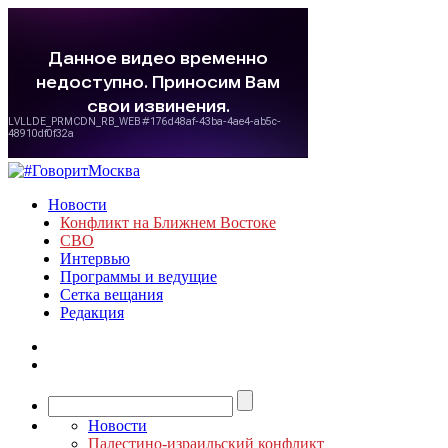
Новости
Конфликт на Ближнем Востоке
СВО
Интервью
Программы и ведущие
Сетка вещания
Редакция
Новости
Палестино-израильский конфликт