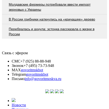
Молдавские фермеры потребовали ввести импорт
зерновых с Украины
В России грибники наткнулись на «кричащее» дерево
Перебралась и ахнула: эстонка рассказала о жизни в
России
Связь с эфиром
СМС
+7 (925) 88-88-948
Звонок
+7 (495) 73-73-948
MAX
govoritmskbot
Telegram
govoritmskbot
Письмо
info@govoritmoskva.ru
Новости