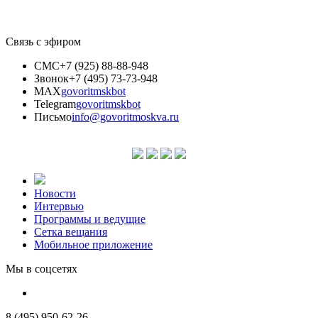
Связь с эфиром
СМС
+7 (925) 88-88-948
Звонок
+7 (495) 73-73-948
MAX
govoritmskbot
Telegram
govoritmskbot
Письмо
info@govoritmoskva.ru
Новости
Интервью
Программы и ведущие
Сетка вещания
Мобильное приложение
Мы в соцсетях
8 (495) 950-62-26