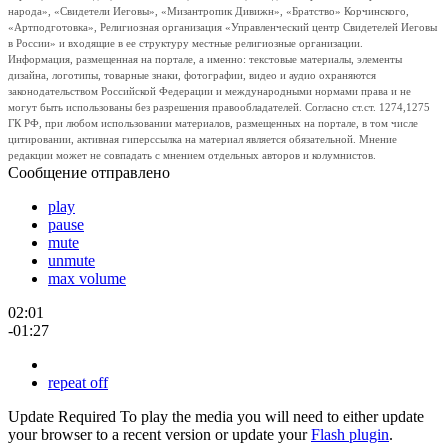
народа», «Свидетели Иеговы», «Мизантропик Дивижн», «Братство» Корчинского,
«Артподготовка», Религиозная организация «Управленческий центр Свидетелей Иеговы
в России» и входящие в ее структуру местные религиозные организации.
Информация, размещенная на портале, а именно: текстовые материалы, элементы
дизайна, логотипы, товарные знаки, фотографии, видео и аудио охраняются
законодательством Российской Федерации и международными нормами права и не
могут быть использованы без разрешения правообладателей. Согласно ст.ст. 1274,1275
ГК РФ, при любом использовании материалов, размещенных на портале, в том числе
цитировании, активная гиперссылка на материал является обязательной. Мнение
редакции может не совпадать с мнением отдельных авторов и колумнистов.
Сообщение отправлено
play
pause
mute
unmute
max volume
02:01
-01:27
repeat off
Update Required
To play the media you will need to either update
your browser to a recent version or update your
Flash plugin
.