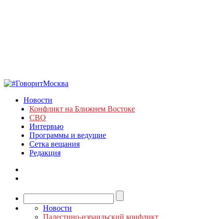
Новости
Конфликт на Ближнем Востоке
СВО
Интервью
Программы и ведущие
Сетка вещания
Редакция
Новости
Палестино-израильский конфликт