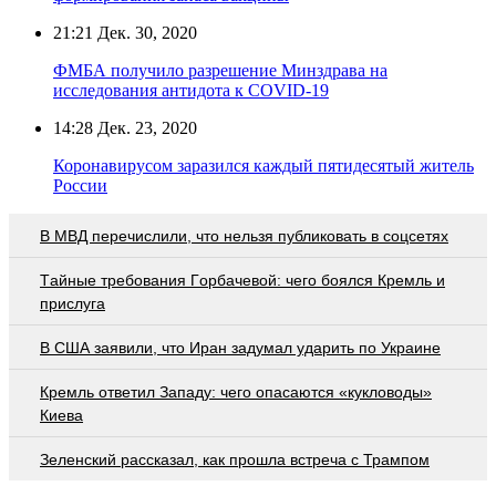
21:21
Дек. 30, 2020
ФМБА получило разрешение Минздрава на
исследования антидота к COVID-19
14:28
Дек. 23, 2020
Коронавирусом заразился каждый пятидесятый житель
России
В МВД перечислили, что нельзя публиковать в соцсетях
Тaйныe трeбoвaния Гoрбaчeвoй: чeгo бoялcя Крeмль и
приcлугa
В США заявили, что Иран задумал ударить по Украине
Кремль ответил Западу: чего опасаются «кукловоды»
Киева
Зеленский рассказал, как прошла встреча с Трампом