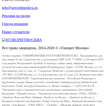
info@govoritmoskva.ru
Реклама на радио
Города вещания
Наши слушатели
Все права защищены. 2014-2026 © «Говорит Москва»
Сетевое издание «ГОВОРИТМОСКВА.РУ/GOVORITMOSKVA.RU». Предназначено для
лиц старше 16 лет. Свидетельство о регистрации СМИ Эл № 77-64961 от 04 марта 2016
года выдано Федеральной службой по надзору в сфере связи, информационных
технологий и массовых коммуникаций (Роскомнадзор). Адрес: 123298, Москва, ул. 3-я
Хорошевская, дом 12, пом. 22. Учредитель Общество с ограниченной ответственностью
«РУ ФМ» (123298 Москва, ул. 3-я Хорошевская, дом 12, пом. 22). Доменное имя сайта
GOVORITMOSKVA.RU. Территория распространения – Российская Федерация и
зарубежные страны. Языки: русский и английский. Главный редактор Бабаян Роман
Георгиевич. Email: info@govoritmoskva.ru. Номер телефона: +7 (495) 950-62-26
*Экстремистские и террористические организации, запрещенные в Российской
Федерации: «Правый сектор», «Украинская повстанческая армия» (УПА), «ИГИЛ»,
«Джабхат Фатх аш-Шам» (бывшая «Джабхат ан-Нусра», «Джебхат ан-Нусра»),
Коалиция исламских группировок «Хайят Тахрир аш-Шам», Национал-Большевистская
партия, «Аль-Каида», «УНА-УНСО», «Талибан», «Меджлис крымско-татарского