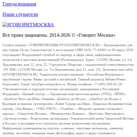
Города вещания
Наши слушатели
Все права защищены. 2014-2026 © «Говорит Москва»
Сетевое издание «ГОВОРИТМОСКВА.РУ/GOVORITMOSKVA.RU». Предназначено для
лиц старше 16 лет. Свидетельство о регистрации СМИ Эл № 77-64961 от 04 марта 2016
года выдано Федеральной службой по надзору в сфере связи, информационных
технологий и массовых коммуникаций (Роскомнадзор). Адрес: 123298, Москва, ул. 3-я
Хорошевская, дом 12, пом. 22. Учредитель Общество с ограниченной ответственностью
«РУ ФМ» (123298 Москва, ул. 3-я Хорошевская, дом 12, пом. 22). Доменное имя сайта
GOVORITMOSKVA.RU. Территория распространения – Российская Федерация и
зарубежные страны. Языки: русский и английский. Главный редактор Бабаян Роман
Георгиевич. Email: info@govoritmoskva.ru. Номер телефона: +7 (495) 950-62-26
*Экстремистские и террористические организации, запрещенные в Российской
Федерации: «Правый сектор», «Украинская повстанческая армия» (УПА), «ИГИЛ»,
«Джабхат Фатх аш-Шам» (бывшая «Джабхат ан-Нусра», «Джебхат ан-Нусра»),
Коалиция исламских группировок «Хайят Тахрир аш-Шам», Национал-Большевистская
партия, «Аль-Каида», «УНА-УНСО», «Талибан», «Меджлис крымско-татарского
народа», «Свидетели Иеговы», «Мизантропик Дивижн», «Братство» Корчинского,
«Артподготовка», Религиозная организация «Управленческий центр Свидетелей Иеговы
в России» и входящие в ее структуру местные религиозные организации.
Информация, размещенная на портале, а именно: текстовые материалы, элементы
дизайна, логотипы, товарные знаки, фотографии, видео и аудио охраняются