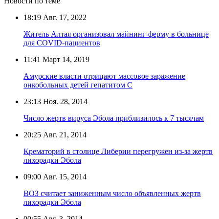
Новости по теме
18:19
Авг. 17, 2022
Житель Алтая организовал майнинг-ферму в больнице
для COVID-пациентов
11:41
Март 14, 2019
Амурские власти отрицают массовое заражение
онкобольных детей гепатитом C
23:13
Ноя. 28, 2014
Число жертв вируса Эбола приблизилось к 7 тысячам
20:25
Авг. 21, 2014
Крематорий в столице Либерии перегружен из-за жертв
лихорадки Эбола
09:00
Авг. 15, 2014
ВОЗ считает заниженным число объявленных жертв
лихорадки Эбола
00:55
Авг. 3, 2014