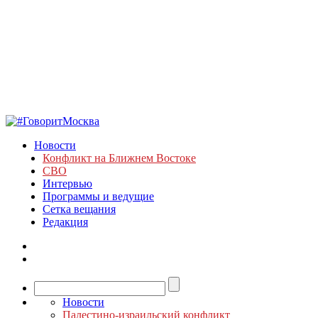
Новости
Конфликт на Ближнем Востоке
СВО
Интервью
Программы и ведущие
Сетка вещания
Редакция
Новости
Палестино-израильский конфликт