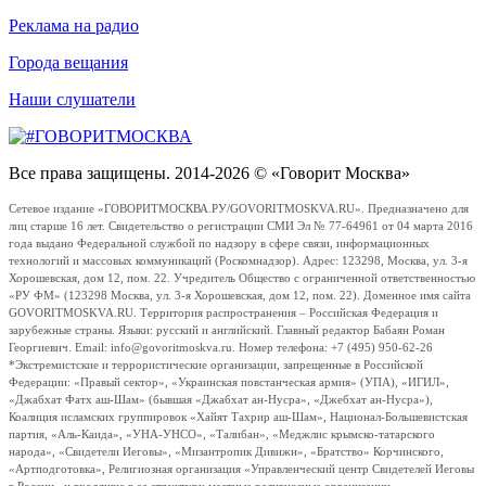
Реклама на радио
Города вещания
Наши слушатели
Все права защищены. 2014-2026 © «Говорит Москва»
Сетевое издание «ГОВОРИТМОСКВА.РУ/GOVORITMOSKVA.RU». Предназначено для
лиц старше 16 лет. Свидетельство о регистрации СМИ Эл № 77-64961 от 04 марта 2016
года выдано Федеральной службой по надзору в сфере связи, информационных
технологий и массовых коммуникаций (Роскомнадзор). Адрес: 123298, Москва, ул. 3-я
Хорошевская, дом 12, пом. 22. Учредитель Общество с ограниченной ответственностью
«РУ ФМ» (123298 Москва, ул. 3-я Хорошевская, дом 12, пом. 22). Доменное имя сайта
GOVORITMOSKVA.RU. Территория распространения – Российская Федерация и
зарубежные страны. Языки: русский и английский. Главный редактор Бабаян Роман
Георгиевич. Email: info@govoritmoskva.ru. Номер телефона: +7 (495) 950-62-26
*Экстремистские и террористические организации, запрещенные в Российской
Федерации: «Правый сектор», «Украинская повстанческая армия» (УПА), «ИГИЛ»,
«Джабхат Фатх аш-Шам» (бывшая «Джабхат ан-Нусра», «Джебхат ан-Нусра»),
Коалиция исламских группировок «Хайят Тахрир аш-Шам», Национал-Большевистская
партия, «Аль-Каида», «УНА-УНСО», «Талибан», «Меджлис крымско-татарского
народа», «Свидетели Иеговы», «Мизантропик Дивижн», «Братство» Корчинского,
«Артподготовка», Религиозная организация «Управленческий центр Свидетелей Иеговы