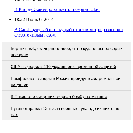
В Рио-де-Жанейро запретили сервис Uber
18:22
Июнь 6, 2014
В Сан-Паулу забастовку работников метро разогнали
слезоточивым газом
Бортник: «Ждём чёрного лебедя, но куда опаснее серый
носорог»
США выдворили 110 украинцев с временной защитой
Памфилова: выборы в России пройдут в экстремальной
ситуации
В Пакистане смертник взорвал бомбу на митинге
Путин отправил 13 тысяч военных туда, где их никто не
жал