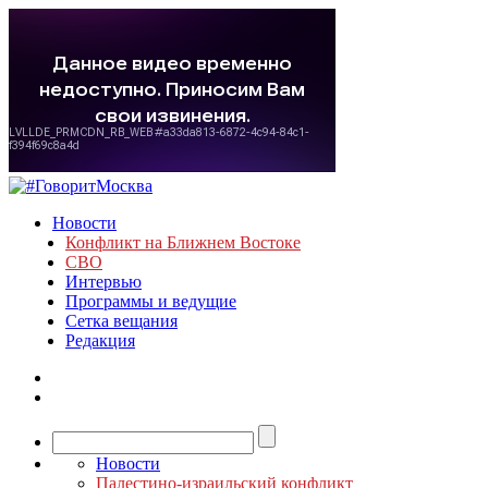
Новости
Конфликт на Ближнем Востоке
СВО
Интервью
Программы и ведущие
Сетка вещания
Редакция
Новости
Палестино-израильский конфликт