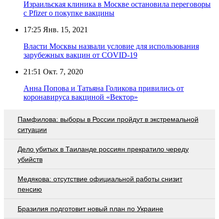
Израильская клиника в Москве остановила переговоры
с Pfizer о покупке вакцины
17:25
Янв. 15, 2021
Власти Москвы назвали условие для использования
зарубежных вакцин от COVID-19
21:51
Окт. 7, 2020
Анна Попова и Татьяна Голикова привились от
коронавируса вакциной «Вектор»
Памфилова: выборы в России пройдут в экстремальной
ситуации
Дело убитых в Таиланде россиян прекратило череду
убийств
Медякова: отсутствие официальной работы снизит
пенсию
Бразилия подготовит новый план по Украине