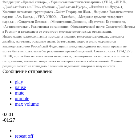
Федерации: «Правый сектор», «Украинская повстанческая армия» (УПА), «ИГИЛ»,
«Джабхат Фатх аш-Шам» (бывшая «Джабхат ан-Нусра», «Джебхат ан-Нусра»),
Коалиция исламских группировок «Хайят Тахрир аш-Шам», Национал-Большевистская
партия, «Аль-Каида», «УНА-УНСО», «Талибан», «Меджлис крымско-татарского
народа», «Свидетели Иеговы», «Мизантропик Дивижн», «Братство» Корчинского,
«Артподготовка», Религиозная организация «Управленческий центр Свидетелей Иеговы
в России» и входящие в ее структуру местные религиозные организации.
Информация, размещенная на портале, а именно: текстовые материалы, элементы
дизайна, логотипы, товарные знаки, фотографии, видео и аудио охраняются
законодательством Российской Федерации и международными нормами права и не
могут быть использованы без разрешения правообладателей. Согласно ст.ст. 1274,1275
ГК РФ, при любом использовании материалов, размещенных на портале, в том числе
цитировании, активная гиперссылка на материал является обязательной. Мнение
редакции может не совпадать с мнением отдельных авторов и колумнистов.
Сообщение отправлено
play
pause
mute
unmute
max volume
02:01
-01:27
repeat off