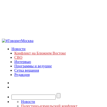
Новости
Конфликт на Ближнем Востоке
СВО
Интервью
Программы и ведущие
Сетка вещания
Редакция
Новости
Палестино-израильский конфликт