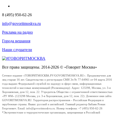
8 (495) 950-62-26
info@govoritmoskva.ru
Реклама на радио
Города вещания
Наши слушатели
Все права защищены. 2014-2026 © «Говорит Москва»
Сетевое издание «ГОВОРИТМОСКВА.РУ/GOVORITMOSKVA.RU». Предназначено для
лиц старше 16 лет. Свидетельство о регистрации СМИ Эл № 77-64961 от 04 марта 2016
года выдано Федеральной службой по надзору в сфере связи, информационных
технологий и массовых коммуникаций (Роскомнадзор). Адрес: 123298, Москва, ул. 3-я
Хорошевская, дом 12, пом. 22. Учредитель Общество с ограниченной ответственностью
«РУ ФМ» (123298 Москва, ул. 3-я Хорошевская, дом 12, пом. 22). Доменное имя сайта
GOVORITMOSKVA.RU. Территория распространения – Российская Федерация и
зарубежные страны. Языки: русский и английский. Главный редактор Бабаян Роман
Георгиевич. Email: info@govoritmoskva.ru. Номер телефона: +7 (495) 950-62-26
*Экстремистские и террористические организации, запрещенные в Российской