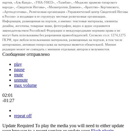
партия, «Аль-Каида», «УНА-УНСО», «Талибан», «Меджлис крымско-татарского
народа», «Свидетели Иеговы», «Мизантропик Дивижн», «Братство» Корчинского,
«Артподготовка», Религиозная организация «Управленческий центр Свидетелей Иеговы
в России» и входящие в ее структуру местные религиозные организации.
Информация, размещенная на портале, а именно: текстовые материалы, элементы
дизайна, логотипы, товарные знаки, фотографии, видео и аудио охраняются
законодательством Российской Федерации и международными нормами права и не
могут быть использованы без разрешения правообладателей. Согласно ст.ст. 1274,1275
ГК РФ, при любом использовании материалов, размещенных на портале, в том числе
цитировании, активная гиперссылка на материал является обязательной. Мнение
редакции может не совпадать с мнением отдельных авторов и колумнистов.
Сообщение отправлено
play
pause
mute
unmute
max volume
02:01
-01:27
repeat off
Update Required
To play the media you will need to either update
your browser to a recent version or update your
Flash plugin
.