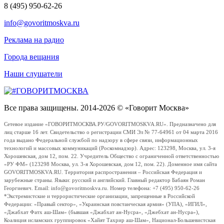
8 (495) 950-62-26
info@govoritmoskva.ru
Реклама на радио
Города вещания
Наши слушатели
Все права защищены. 2014-2026 © «Говорит Москва»
Сетевое издание «ГОВОРИТМОСКВА.РУ/GOVORITMOSKVA.RU». Предназначено для
лиц старше 16 лет. Свидетельство о регистрации СМИ Эл № 77-64961 от 04 марта 2016
года выдано Федеральной службой по надзору в сфере связи, информационных
технологий и массовых коммуникаций (Роскомнадзор). Адрес: 123298, Москва, ул. 3-я
Хорошевская, дом 12, пом. 22. Учредитель Общество с ограниченной ответственностью
«РУ ФМ» (123298 Москва, ул. 3-я Хорошевская, дом 12, пом. 22). Доменное имя сайта
GOVORITMOSKVA.RU. Территория распространения – Российская Федерация и
зарубежные страны. Языки: русский и английский. Главный редактор Бабаян Роман
Георгиевич. Email: info@govoritmoskva.ru. Номер телефона: +7 (495) 950-62-26
*Экстремистские и террористические организации, запрещенные в Российской
Федерации: «Правый сектор», «Украинская повстанческая армия» (УПА), «ИГИЛ»,
«Джабхат Фатх аш-Шам» (бывшая «Джабхат ан-Нусра», «Джебхат ан-Нусра»),
Коалиция исламских группировок «Хайят Тахрир аш-Шам», Национал-Большевистская