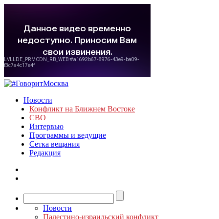
Новости
Конфликт на Ближнем Востоке
СВО
Интервью
Программы и ведущие
Сетка вещания
Редакция
Новости
Палестино-израильский конфликт