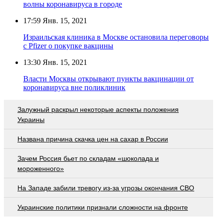
волны коронавируса в городе
17:59
Янв. 15, 2021
Израильская клиника в Москве остановила переговоры
с Pfizer о покупке вакцины
13:30
Янв. 15, 2021
Власти Москвы открывают пункты вакцинации от
коронавируса вне поликлиник
Залужный раскрыл некоторые аспекты положения
Украины
Названа причина скачка цен на сахар в России
Зачем Россия бьет по складам «шоколада и
мороженного»
На Западе забили тревогу из-за угрозы окончания СВО
Украинские политики признали сложности на фронте