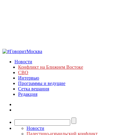
Новости
Конфликт на Ближнем Востоке
СВО
Интервью
Программы и ведущие
Сетка вещания
Редакция
Новости
Палестино-израильский конфликт