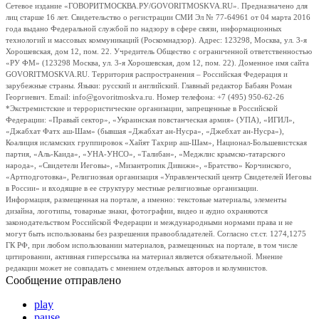
Сетевое издание «ГОВОРИТМОСКВА.РУ/GOVORITMOSKVA.RU». Предназначено для
лиц старше 16 лет. Свидетельство о регистрации СМИ Эл № 77-64961 от 04 марта 2016
года выдано Федеральной службой по надзору в сфере связи, информационных
технологий и массовых коммуникаций (Роскомнадзор). Адрес: 123298, Москва, ул. 3-я
Хорошевская, дом 12, пом. 22. Учредитель Общество с ограниченной ответственностью
«РУ ФМ» (123298 Москва, ул. 3-я Хорошевская, дом 12, пом. 22). Доменное имя сайта
GOVORITMOSKVA.RU. Территория распространения – Российская Федерация и
зарубежные страны. Языки: русский и английский. Главный редактор Бабаян Роман
Георгиевич. Email: info@govoritmoskva.ru. Номер телефона: +7 (495) 950-62-26
*Экстремистские и террористические организации, запрещенные в Российской
Федерации: «Правый сектор», «Украинская повстанческая армия» (УПА), «ИГИЛ»,
«Джабхат Фатх аш-Шам» (бывшая «Джабхат ан-Нусра», «Джебхат ан-Нусра»),
Коалиция исламских группировок «Хайят Тахрир аш-Шам», Национал-Большевистская
партия, «Аль-Каида», «УНА-УНСО», «Талибан», «Меджлис крымско-татарского
народа», «Свидетели Иеговы», «Мизантропик Дивижн», «Братство» Корчинского,
«Артподготовка», Религиозная организация «Управленческий центр Свидетелей Иеговы
в России» и входящие в ее структуру местные религиозные организации.
Информация, размещенная на портале, а именно: текстовые материалы, элементы
дизайна, логотипы, товарные знаки, фотографии, видео и аудио охраняются
законодательством Российской Федерации и международными нормами права и не
могут быть использованы без разрешения правообладателей. Согласно ст.ст. 1274,1275
ГК РФ, при любом использовании материалов, размещенных на портале, в том числе
цитировании, активная гиперссылка на материал является обязательной. Мнение
редакции может не совпадать с мнением отдельных авторов и колумнистов.
Сообщение отправлено
play
pause