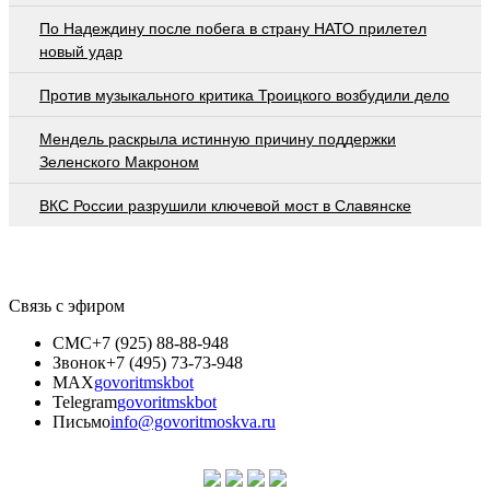
По Надеждину после побега в страну НАТО прилетел
новый удар
Против музыкального критика Троицкого возбудили дело
Мендель раскрыла истинную причину поддержки
Зеленского Макроном
ВКС России разрушили ключевой мост в Славянске
Связь с эфиром
СМС
+7 (925) 88-88-948
Звонок
+7 (495) 73-73-948
MAX
govoritmskbot
Telegram
govoritmskbot
Письмо
info@govoritmoskva.ru