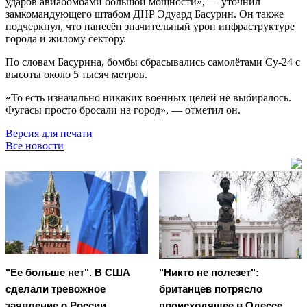
ударов авиабомбами большой мощности», — уточнил
замкомандующего штабом ДНР Эдуард Басурин. Он также
подчеркнул, что нанесён значительный урон инфраструктуре
города и жилому сектору.
По словам Басурина, бомбы сбрасывались самолётами Су-24 с
высоты около 5 тысяч метров.
«То есть изначально никаких военных целей не выбиралось.
Фугасы просто бросали на город», — отметил он.
Версия для печати
Все новости
"Ее больше нет". В США
"Никто не полезет":
сделали тревожное
британцев потрясло
заявление о России
происходящее в Одессе