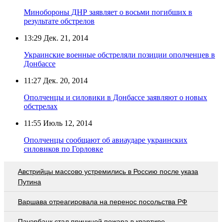
Минобороны ДНР заявляет о восьми погибших в
результате обстрелов
13:29
Дек. 21, 2014
Украинские военные обстреляли позиции ополченцев в
Донбассе
11:27
Дек. 20, 2014
Ополченцы и силовики в Донбассе заявляют о новых
обстрелах
11:55
Июль 12, 2014
Ополченцы сообщают об авиаударе украинских
силовиков по Горловке
Австрийцы массово устремились в Россию после указа
Путина
Варшава отреагировала на перенос посольства РФ
Пауэрбанк стал причиной пожара в квартире