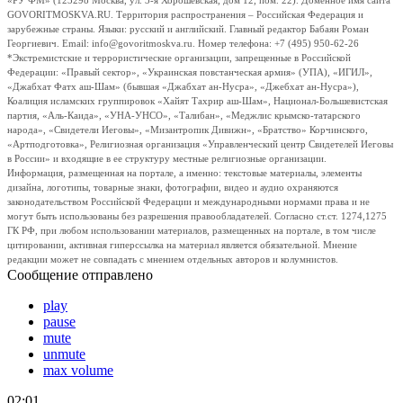
«РУ ФМ» (123298 Москва, ул. 3-я Хорошевская, дом 12, пом. 22). Доменное имя сайта
GOVORITMOSKVA.RU. Территория распространения – Российская Федерация и
зарубежные страны. Языки: русский и английский. Главный редактор Бабаян Роман
Георгиевич. Email: info@govoritmoskva.ru. Номер телефона: +7 (495) 950-62-26
*Экстремистские и террористические организации, запрещенные в Российской
Федерации: «Правый сектор», «Украинская повстанческая армия» (УПА), «ИГИЛ»,
«Джабхат Фатх аш-Шам» (бывшая «Джабхат ан-Нусра», «Джебхат ан-Нусра»),
Коалиция исламских группировок «Хайят Тахрир аш-Шам», Национал-Большевистская
партия, «Аль-Каида», «УНА-УНСО», «Талибан», «Меджлис крымско-татарского
народа», «Свидетели Иеговы», «Мизантропик Дивижн», «Братство» Корчинского,
«Артподготовка», Религиозная организация «Управленческий центр Свидетелей Иеговы
в России» и входящие в ее структуру местные религиозные организации.
Информация, размещенная на портале, а именно: текстовые материалы, элементы
дизайна, логотипы, товарные знаки, фотографии, видео и аудио охраняются
законодательством Российской Федерации и международными нормами права и не
могут быть использованы без разрешения правообладателей. Согласно ст.ст. 1274,1275
ГК РФ, при любом использовании материалов, размещенных на портале, в том числе
цитировании, активная гиперссылка на материал является обязательной. Мнение
редакции может не совпадать с мнением отдельных авторов и колумнистов.
Сообщение отправлено
play
pause
mute
unmute
max volume
02:01