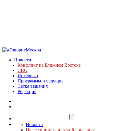
Новости
Конфликт на Ближнем Востоке
СВО
Интервью
Программы и ведущие
Сетка вещания
Редакция
Новости
Палестино-израильский конфликт