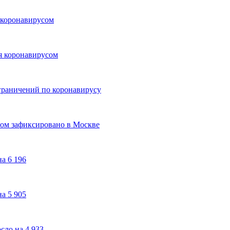
я коронавирусом
ия коронавирусом
ограничений по коронавирусу
сом зафиксировано в Москве
а 6 196
а 5 905
сло на 4 933