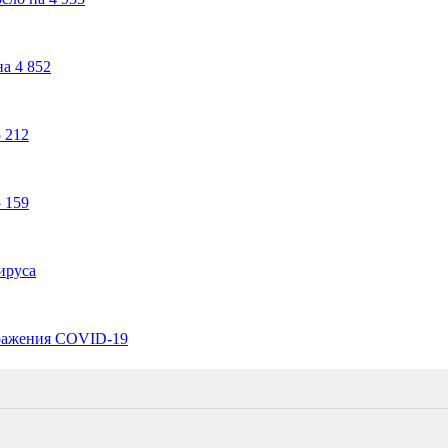
а 4 852
 212
 159
ируса
аражения COVID-19