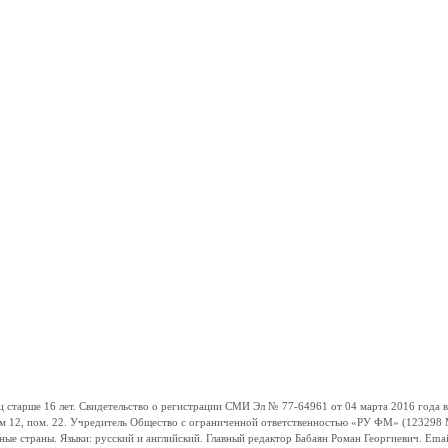
ше 16 лет. Свидетельство о регистрации СМИ Эл № 77-64961 от 04 марта 2016 года вы
ом 12, пом. 22. Учредитель Общество с ограниченной ответственностью «РУ ФМ» (123298 Мо
траны. Языки: русский и английский. Главный редактор Бабаян Роман Георгиевич. Email: