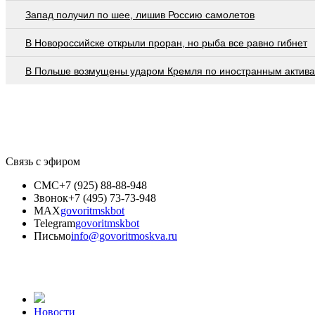
Запад получил по шее, лишив Россию самолетов
В Новороссийске открыли проран, но рыба все равно гибнет
В Польше возмущены ударом Кремля по иностранным актив
Связь с эфиром
СМС
+7 (925) 88-88-948
Звонок
+7 (495) 73-73-948
MAX
govoritmskbot
Telegram
govoritmskbot
Письмо
info@govoritmoskva.ru
Новости