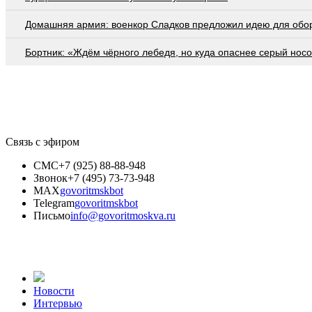
Домашняя армия: военкор Сладков предложил идею для обо
Бортник: «Ждём чёрного лебедя, но куда опаснее серый нос
Связь с эфиром
СМС
+7 (925) 88-88-948
Звонок
+7 (495) 73-73-948
MAX
govoritmskbot
Telegram
govoritmskbot
Письмо
info@govoritmoskva.ru
Новости
Интервью