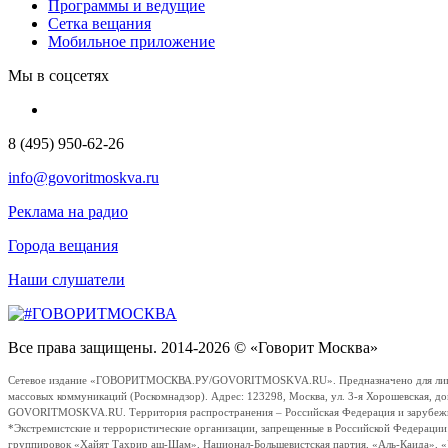
Программы и ведущие
Сетка вещания
Мобильное приложение
Мы в соцсетях
8 (495) 950-62-26
info@govoritmoskva.ru
Реклама на радио
Города вещания
Наши слушатели
Все права защищены. 2014-2026 © «Говорит Москва»
Сетевое издание «ГОВОРИТМОСКВА.РУ/GOVORITMOSKVA.RU». Предназначено для лиц стар
массовых коммуникаций (Роскомнадзор). Адрес: 123298, Москва, ул. 3-я Хорошевская, д
GOVORITMOSKVA.RU. Территория распространения – Российская Федерация и зарубежные с
*Экстремистские и террористические организации, запрещенные в Российской Федераци
группировок «Хайят Тахрир аш-Шам», Национал-Большевистская партия, «Аль-Каида», 