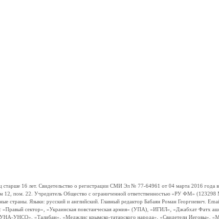
ше 16 лет. Свидетельство о регистрации СМИ Эл № 77-64961 от 04 марта 2016 года вы
ом 12, пом. 22. Учредитель Общество с ограниченной ответственностью «РУ ФМ» (123298 Мо
траны. Языки: русский и английский. Главный редактор Бабаян Роман Георгиевич. Email:
и: «Правый сектор», «Украинская повстанческая армия» (УПА), «ИГИЛ», «Джабхат Фатх а
«УНА-УНСО», «Талибан», «Меджлис крымско-татарского народа», «Свидетели Иеговы», «М