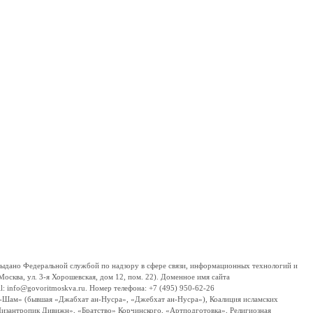
дано Федеральной службой по надзору в сфере связи, информационных технологий и
сква, ул. 3-я Хорошевская, дом 12, пом. 22). Доменное имя сайта
 info@govoritmoskva.ru. Номер телефона: +7 (495) 950-62-26
ш-Шам» (бывшая «Джабхат ан-Нусра», «Джебхат ан-Нусра»), Коалиция исламских
изантропик Дивижн», «Братство» Корчинского, «Артподготовка», Религиозная