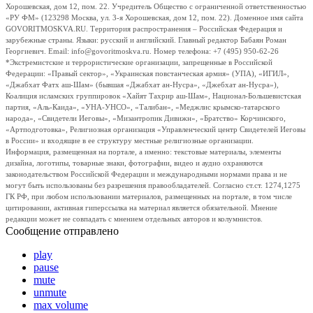
Хорошевская, дом 12, пом. 22. Учредитель Общество с ограниченной ответственностью
«РУ ФМ» (123298 Москва, ул. 3-я Хорошевская, дом 12, пом. 22). Доменное имя сайта
GOVORITMOSKVA.RU. Территория распространения – Российская Федерация и
зарубежные страны. Языки: русский и английский. Главный редактор Бабаян Роман
Георгиевич. Email: info@govoritmoskva.ru. Номер телефона: +7 (495) 950-62-26
*Экстремистские и террористические организации, запрещенные в Российской
Федерации: «Правый сектор», «Украинская повстанческая армия» (УПА), «ИГИЛ»,
«Джабхат Фатх аш-Шам» (бывшая «Джабхат ан-Нусра», «Джебхат ан-Нусра»),
Коалиция исламских группировок «Хайят Тахрир аш-Шам», Национал-Большевистская
партия, «Аль-Каида», «УНА-УНСО», «Талибан», «Меджлис крымско-татарского
народа», «Свидетели Иеговы», «Мизантропик Дивижн», «Братство» Корчинского,
«Артподготовка», Религиозная организация «Управленческий центр Свидетелей Иеговы
в России» и входящие в ее структуру местные религиозные организации.
Информация, размещенная на портале, а именно: текстовые материалы, элементы
дизайна, логотипы, товарные знаки, фотографии, видео и аудио охраняются
законодательством Российской Федерации и международными нормами права и не
могут быть использованы без разрешения правообладателей. Согласно ст.ст. 1274,1275
ГК РФ, при любом использовании материалов, размещенных на портале, в том числе
цитировании, активная гиперссылка на материал является обязательной. Мнение
редакции может не совпадать с мнением отдельных авторов и колумнистов.
Сообщение отправлено
play
pause
mute
unmute
max volume