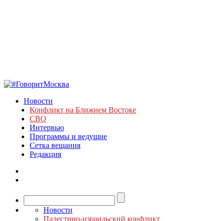
Новости
Конфликт на Ближнем Востоке
СВО
Интервью
Программы и ведущие
Сетка вещания
Редакция
Новости
Палестино-израильский конфликт