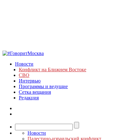
Новости
Конфликт на Ближнем Востоке
СВО
Интервью
Программы и ведущие
Сетка вещания
Редакция
Новости
Палестино-израильский конфликт