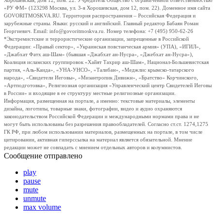
Хорошевская, дом 12, пом. 22. Учредитель Общество с ограниченной ответственностью
«РУ ФМ» (123298 Москва, ул. 3-я Хорошевская, дом 12, пом. 22). Доменное имя сайта
GOVORITMOSKVA.RU. Территория распространения – Российская Федерация и
зарубежные страны. Языки: русский и английский. Главный редактор Бабаян Роман
Георгиевич. Email: info@govoritmoskva.ru. Номер телефона: +7 (495) 950-62-26
*Экстремистские и террористические организации, запрещенные в Российской
Федерации: «Правый сектор», «Украинская повстанческая армия» (УПА), «ИГИЛ»,
«Джабхат Фатх аш-Шам» (бывшая «Джабхат ан-Нусра», «Джебхат ан-Нусра»),
Коалиция исламских группировок «Хайят Тахрир аш-Шам», Национал-Большевистская
партия, «Аль-Каида», «УНА-УНСО», «Талибан», «Меджлис крымско-татарского
народа», «Свидетели Иеговы», «Мизантропик Дивижн», «Братство» Корчинского,
«Артподготовка», Религиозная организация «Управленческий центр Свидетелей Иеговы
в России» и входящие в ее структуру местные религиозные организации.
Информация, размещенная на портале, а именно: текстовые материалы, элементы
дизайна, логотипы, товарные знаки, фотографии, видео и аудио охраняются
законодательством Российской Федерации и международными нормами права и не
могут быть использованы без разрешения правообладателей. Согласно ст.ст. 1274,1275
ГК РФ, при любом использовании материалов, размещенных на портале, в том числе
цитировании, активная гиперссылка на материал является обязательной. Мнение
редакции может не совпадать с мнением отдельных авторов и колумнистов.
Сообщение отправлено
play
pause
mute
unmute
max volume