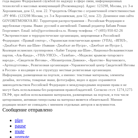
года выдано Федеральной службой по надзору в сфере связи, информационных
технологий и массовых коммуникаций (Роскомнадзор). Адрес: 123298, Москва, ул. 3-я
Хорошевская, дом 12, пом. 22. Учредитель Общество с ограниченной ответственностью
«РУ ФМ» (123298 Москва, ул. 3-я Хорошевская, дом 12, пом. 22). Доменное имя сайта
GOVORITMOSKVA.RU. Территория распространения – Российская Федерация и
зарубежные страны. Языки: русский и английский. Главный редактор Бабаян Роман
Георгиевич. Email: info@govoritmoskva.ru. Номер телефона: +7 (495) 950-62-26
*Экстремистские и террористические организации, запрещенные в Российской
Федерации: «Правый сектор», «Украинская повстанческая армия» (УПА), «ИГИЛ»,
«Джабхат Фатх аш-Шам» (бывшая «Джабхат ан-Нусра», «Джебхат ан-Нусра»),
Коалиция исламских группировок «Хайят Тахрир аш-Шам», Национал-Большевистская
партия, «Аль-Каида», «УНА-УНСО», «Талибан», «Меджлис крымско-татарского
народа», «Свидетели Иеговы», «Мизантропик Дивижн», «Братство» Корчинского,
«Артподготовка», Религиозная организация «Управленческий центр Свидетелей Иеговы
в России» и входящие в ее структуру местные религиозные организации.
Информация, размещенная на портале, а именно: текстовые материалы, элементы
дизайна, логотипы, товарные знаки, фотографии, видео и аудио охраняются
законодательством Российской Федерации и международными нормами права и не
могут быть использованы без разрешения правообладателей. Согласно ст.ст. 1274,1275
ГК РФ, при любом использовании материалов, размещенных на портале, в том числе
цитировании, активная гиперссылка на материал является обязательной. Мнение
редакции может не совпадать с мнением отдельных авторов и колумнистов.
Сообщение отправлено
play
pause
mute
unmute