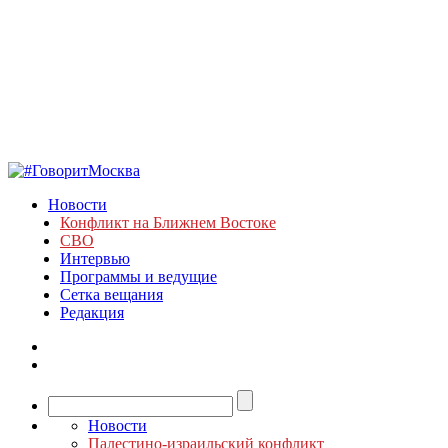
Новости
Конфликт на Ближнем Востоке
СВО
Интервью
Программы и ведущие
Сетка вещания
Редакция
Новости
Палестино-израильский конфликт