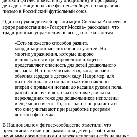
детский фитнес и ввести эту дисциплину в программу
детсадов. Национальное фитнес-сообщество направило
письмо в Российский футбольный союз.
Один из руководителей организации Светлана Андреева в
эфире радиостанции «Говорит Москва» рассказала, что
традиционные упражнения не всегда полезны детям.
«Есть множество способов развить
координационные способности у детей. Но
многие упражнения, которые широко
используются в тренировочном процессе,
представляют опасность для детей дошкольного
возраста. И это не учитывается, когда делается
обычная зарядка в детском саду. Например, для
них небезопасны сид на пятках или наклоны
вперёд с прямыми ногами до касания руками пола,
разгибание рук в локтевых суставах, висы на
перекладинах тоже для дошкольников неполезны
и ещё много всего. То, что знают специалисты и
что они учитывают при разработке программ
детского фитнеса».
В Национальном фитнес-сообществе отметили, что
предлагаемые ими программы для детей разработаны
научными организациями и зарекомендовали себя на рынке.