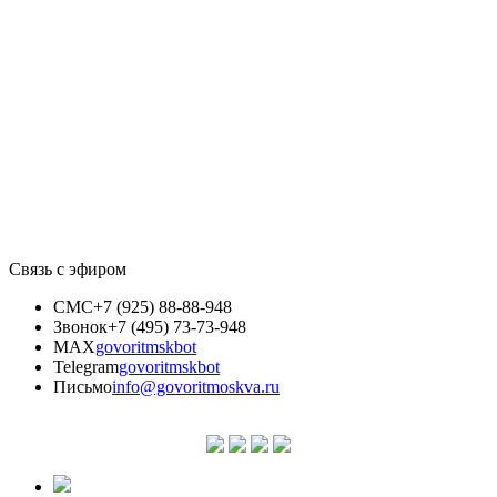
Связь с эфиром
СМС
+7 (925) 88-88-948
Звонок
+7 (495) 73-73-948
MAX
govoritmskbot
Telegram
govoritmskbot
Письмо
info@govoritmoskva.ru