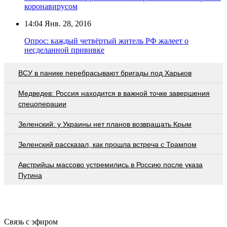
коронавирусом
14:04
Янв. 28, 2016
Опрос: каждый четвёртый житель РФ жалеет о
несделанной прививке
ВСУ в панике перебрасывают бригады под Харьков
Медведев: Россия находится в важной точке завершения
спецоперации
Зеленский: у Украины нет планов возвращать Крым
Зеленский рассказал, как прошла встреча с Трампом
Австрийцы массово устремились в Россию после указа
Путина
Связь с эфиром