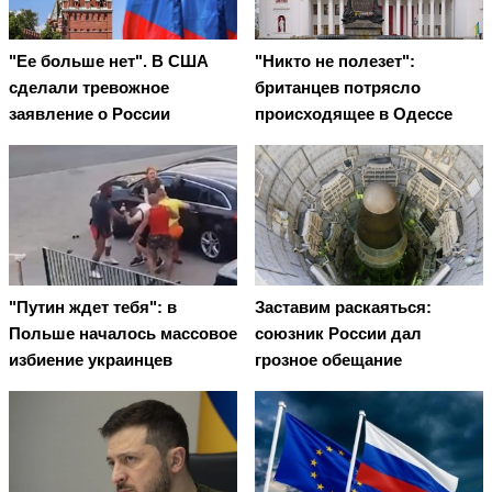
"Ее больше нет". В США
"Никто не полезет":
сделали тревожное
британцев потрясло
заявление о России
происходящее в Одессе
"Путин ждет тебя": в
Заставим раскаяться:
Польше началось массовое
союзник России дал
избиение украинцев
грозное обещание