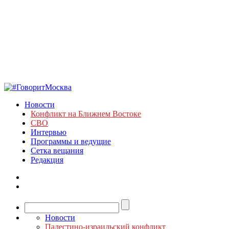
Новости
Конфликт на Ближнем Востоке
СВО
Интервью
Программы и ведущие
Сетка вещания
Редакция
Новости
Палестино-израильский конфликт