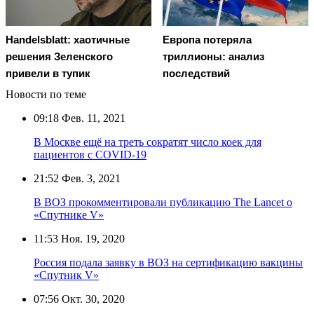
Handelsblatt: хаотичные
Европа потеряла
решения Зеленского
триллионы: анализ
привели в тупик
последствий
Новости по теме
09:18
Фев. 11, 2021
В Москве ещё на треть сократят число коек для
пациентов с COVID-19
21:52
Фев. 3, 2021
В ВОЗ прокомментировали публикацию The Lancet о
«Спутнике V»
11:53
Ноя. 19, 2020
Россия подала заявку в ВОЗ на сертификацию вакцины
«Спутник V»
07:56
Окт. 30, 2020