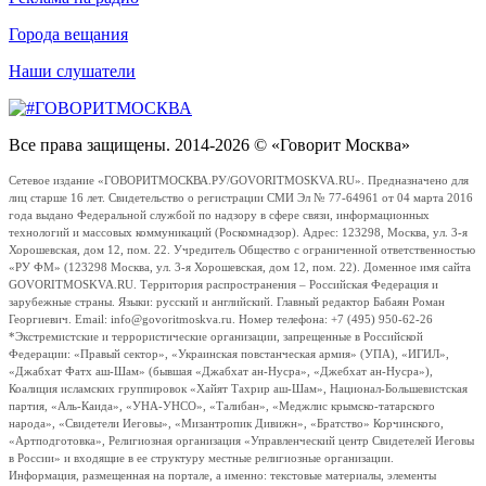
Города вещания
Наши слушатели
Все права защищены. 2014-2026 © «Говорит Москва»
Сетевое издание «ГОВОРИТМОСКВА.РУ/GOVORITMOSKVA.RU». Предназначено для
лиц старше 16 лет. Свидетельство о регистрации СМИ Эл № 77-64961 от 04 марта 2016
года выдано Федеральной службой по надзору в сфере связи, информационных
технологий и массовых коммуникаций (Роскомнадзор). Адрес: 123298, Москва, ул. 3-я
Хорошевская, дом 12, пом. 22. Учредитель Общество с ограниченной ответственностью
«РУ ФМ» (123298 Москва, ул. 3-я Хорошевская, дом 12, пом. 22). Доменное имя сайта
GOVORITMOSKVA.RU. Территория распространения – Российская Федерация и
зарубежные страны. Языки: русский и английский. Главный редактор Бабаян Роман
Георгиевич. Email: info@govoritmoskva.ru. Номер телефона: +7 (495) 950-62-26
*Экстремистские и террористические организации, запрещенные в Российской
Федерации: «Правый сектор», «Украинская повстанческая армия» (УПА), «ИГИЛ»,
«Джабхат Фатх аш-Шам» (бывшая «Джабхат ан-Нусра», «Джебхат ан-Нусра»),
Коалиция исламских группировок «Хайят Тахрир аш-Шам», Национал-Большевистская
партия, «Аль-Каида», «УНА-УНСО», «Талибан», «Меджлис крымско-татарского
народа», «Свидетели Иеговы», «Мизантропик Дивижн», «Братство» Корчинского,
«Артподготовка», Религиозная организация «Управленческий центр Свидетелей Иеговы
в России» и входящие в ее структуру местные религиозные организации.
Информация, размещенная на портале, а именно: текстовые материалы, элементы