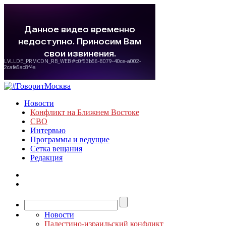
Новости
Конфликт на Ближнем Востоке
СВО
Интервью
Программы и ведущие
Сетка вещания
Редакция
Новости
Палестино-израильский конфликт