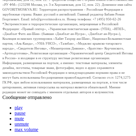
«РУ ФМ» (123298 Москва, ул. 3-я Хорошевская, дом 12, пом. 22). Доменное имя сайта
GOVORITMOSKVA.RU. Территория распространения – Российская Федерация и
зарубежные страны. Языки: русский и английский. Главный редактор Бабаян Роман
Георгиевич. Email: info@govoritmoskva.ru. Номер телефона: +7 (495) 950-62-26
*Экстремистские и террористические организации, запрещенные в Российской
Федерации: «Правый сектор», «Украинская повстанческая армия» (УПА), «ИГИЛ»,
«Джабхат Фатх аш-Шам» (бывшая «Джабхат ан-Нусра», «Джебхат ан-Нусра»),
Коалиция исламских группировок «Хайят Тахрир аш-Шам», Национал-Большевистская
партия, «Аль-Каида», «УНА-УНСО», «Талибан», «Меджлис крымско-татарского
народа», «Свидетели Иеговы», «Мизантропик Дивижн», «Братство» Корчинского,
«Артподготовка», Религиозная организация «Управленческий центр Свидетелей Иеговы
в России» и входящие в ее структуру местные религиозные организации.
Информация, размещенная на портале, а именно: текстовые материалы, элементы
дизайна, логотипы, товарные знаки, фотографии, видео и аудио охраняются
законодательством Российской Федерации и международными нормами права и не
могут быть использованы без разрешения правообладателей. Согласно ст.ст. 1274,1275
ГК РФ, при любом использовании материалов, размещенных на портале, в том числе
цитировании, активная гиперссылка на материал является обязательной. Мнение
редакции может не совпадать с мнением отдельных авторов и колумнистов.
Сообщение отправлено
play
pause
mute
unmute
max volume