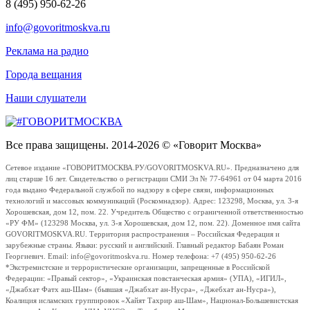
8 (495) 950-62-26
info@govoritmoskva.ru
Реклама на радио
Города вещания
Наши слушатели
Все права защищены. 2014-2026 © «Говорит Москва»
Сетевое издание «ГОВОРИТМОСКВА.РУ/GOVORITMOSKVA.RU». Предназначено для
лиц старше 16 лет. Свидетельство о регистрации СМИ Эл № 77-64961 от 04 марта 2016
года выдано Федеральной службой по надзору в сфере связи, информационных
технологий и массовых коммуникаций (Роскомнадзор). Адрес: 123298, Москва, ул. 3-я
Хорошевская, дом 12, пом. 22. Учредитель Общество с ограниченной ответственностью
«РУ ФМ» (123298 Москва, ул. 3-я Хорошевская, дом 12, пом. 22). Доменное имя сайта
GOVORITMOSKVA.RU. Территория распространения – Российская Федерация и
зарубежные страны. Языки: русский и английский. Главный редактор Бабаян Роман
Георгиевич. Email: info@govoritmoskva.ru. Номер телефона: +7 (495) 950-62-26
*Экстремистские и террористические организации, запрещенные в Российской
Федерации: «Правый сектор», «Украинская повстанческая армия» (УПА), «ИГИЛ»,
«Джабхат Фатх аш-Шам» (бывшая «Джабхат ан-Нусра», «Джебхат ан-Нусра»),
Коалиция исламских группировок «Хайят Тахрир аш-Шам», Национал-Большевистская