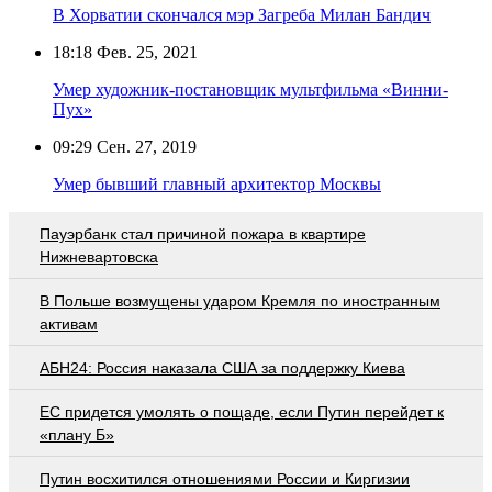
В Хорватии скончался мэр Загреба Милан Бандич
18:18
Фев. 25, 2021
Умер художник-постановщик мультфильма «Винни-
Пух»
09:29
Сен. 27, 2019
Умер бывший главный архитектор Москвы
Пауэрбанк стал причиной пожара в квартире
Нижневартовска
В Польше возмущены ударом Кремля по иностранным
активам
АБН24: Россия наказала США за поддержку Киева
EC придется умолять о пощаде, если Путин перейдет к
«плану Б»
Путин восхитился отношениями России и Киргизии