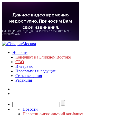
Новости
Конфликт на Ближнем Востоке
СВО
Интервью
Программы и ведущие
Сетка вещания
Редакция
Новости
Палестино-израильский конфликт