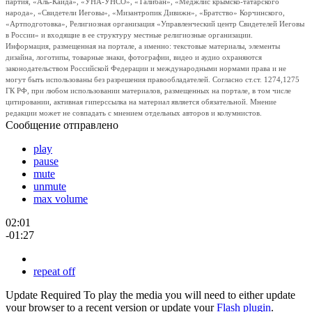
партия, «Аль-Каида», «УНА-УНСО», «Талибан», «Меджлис крымско-татарского
народа», «Свидетели Иеговы», «Мизантропик Дивижн», «Братство» Корчинского,
«Артподготовка», Религиозная организация «Управленческий центр Свидетелей Иеговы
в России» и входящие в ее структуру местные религиозные организации.
Информация, размещенная на портале, а именно: текстовые материалы, элементы
дизайна, логотипы, товарные знаки, фотографии, видео и аудио охраняются
законодательством Российской Федерации и международными нормами права и не
могут быть использованы без разрешения правообладателей. Согласно ст.ст. 1274,1275
ГК РФ, при любом использовании материалов, размещенных на портале, в том числе
цитировании, активная гиперссылка на материал является обязательной. Мнение
редакции может не совпадать с мнением отдельных авторов и колумнистов.
Сообщение отправлено
play
pause
mute
unmute
max volume
02:01
-01:27
repeat off
Update Required
To play the media you will need to either update
your browser to a recent version or update your
Flash plugin
.