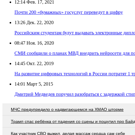
12:14
Фев. 17, 2021
Почти 200 «бумажных» госуслуг переведут в цифру
13:26
Дек. 22, 2020
Российским студентам будут выдавать электронные дип
08:47
Ноя. 16, 2020
СМИ сообщили о планах МВД внедрить нейросети для п
14:45
Окт. 22, 2019
На развитие цифровых технологий в России потратят 1 т
14:01
Март 5, 2015
Дмитрий Медведев поручил разобраться с задержкой стип
МЧС предупредило о надвигающемся на ХМАО шторме
Трамп спас ребёнка от падения со сцены и пошутил про Бай
Как участник СВО выжил, делая массаж сердца сам себе