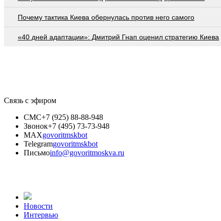
Почему тактика Киева обернулась против него самого
«40 дней адаптации»: Дмитрий Гнап оценил стратегию Киева
Связь с эфиром
СМС
+7 (925) 88-88-948
Звонок
+7 (495) 73-73-948
MAX
govoritmskbot
Telegram
govoritmskbot
Письмо
info@govoritmoskva.ru
Новости
Интервью