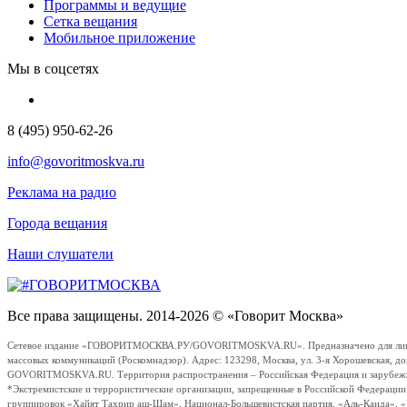
Программы и ведущие
Сетка вещания
Мобильное приложение
Мы в соцсетях
8 (495) 950-62-26
info@govoritmoskva.ru
Реклама на радио
Города вещания
Наши слушатели
Все права защищены. 2014-2026 © «Говорит Москва»
Сетевое издание «ГОВОРИТМОСКВА.РУ/GOVORITMOSKVA.RU». Предназначено для лиц стар
массовых коммуникаций (Роскомнадзор). Адрес: 123298, Москва, ул. 3-я Хорошевская, д
GOVORITMOSKVA.RU. Территория распространения – Российская Федерация и зарубежные с
*Экстремистские и террористические организации, запрещенные в Российской Федераци
группировок «Хайят Тахрир аш-Шам», Национал-Большевистская партия, «Аль-Каида», 