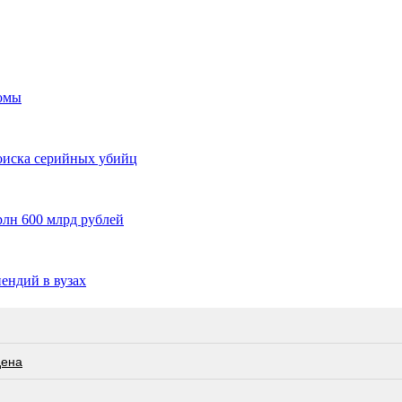
ломы
оиска серийных убийц
рлн 600 млрд рублей
ендий в вузах
дена