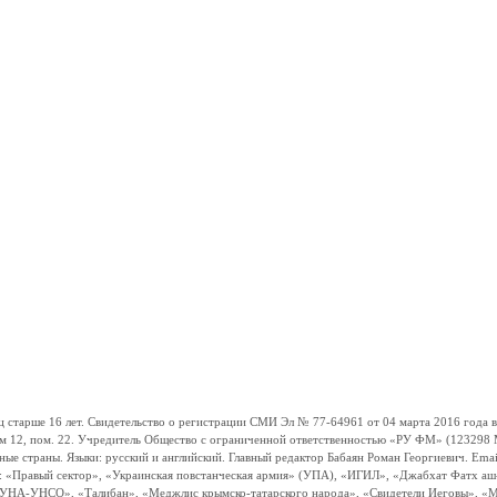
ше 16 лет. Свидетельство о регистрации СМИ Эл № 77-64961 от 04 марта 2016 года вы
ом 12, пом. 22. Учредитель Общество с ограниченной ответственностью «РУ ФМ» (123298 Мо
траны. Языки: русский и английский. Главный редактор Бабаян Роман Георгиевич. Email:
и: «Правый сектор», «Украинская повстанческая армия» (УПА), «ИГИЛ», «Джабхат Фатх а
«УНА-УНСО», «Талибан», «Меджлис крымско-татарского народа», «Свидетели Иеговы», «М