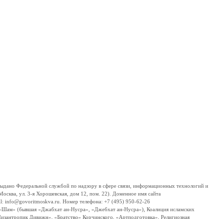
дано Федеральной службой по надзору в сфере связи, информационных технологий и
сква, ул. 3-я Хорошевская, дом 12, пом. 22). Доменное имя сайта
 info@govoritmoskva.ru. Номер телефона: +7 (495) 950-62-26
ш-Шам» (бывшая «Джабхат ан-Нусра», «Джебхат ан-Нусра»), Коалиция исламских
изантропик Дивижн», «Братство» Корчинского, «Артподготовка», Религиозная