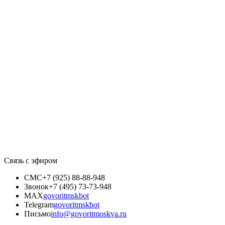
Связь с эфиром
СМС
+7 (925) 88-88-948
Звонок
+7 (495) 73-73-948
MAX
govoritmskbot
Telegram
govoritmskbot
Письмо
info@govoritmoskva.ru