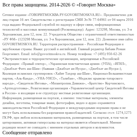
Все права защищены. 2014-2026 © «Говорит Москва»
Сетевое издание «ГОВОРИТМОСКВА.РУ/GOVORITMOSKVA.RU». Предназначено для
лиц старше 16 лет. Свидетельство о регистрации СМИ Эл № 77-64961 от 04 марта 2016
года выдано Федеральной службой по надзору в сфере связи, информационных
технологий и массовых коммуникаций (Роскомнадзор). Адрес: 123298, Москва, ул. 3-я
Хорошевская, дом 12, пом. 22. Учредитель Общество с ограниченной ответственностью
«РУ ФМ» (123298 Москва, ул. 3-я Хорошевская, дом 12, пом. 22). Доменное имя сайта
GOVORITMOSKVA.RU. Территория распространения – Российская Федерация и
зарубежные страны. Языки: русский и английский. Главный редактор Бабаян Роман
Георгиевич. Email: info@govoritmoskva.ru. Номер телефона: +7 (495) 950-62-26
*Экстремистские и террористические организации, запрещенные в Российской
Федерации: «Правый сектор», «Украинская повстанческая армия» (УПА), «ИГИЛ»,
«Джабхат Фатх аш-Шам» (бывшая «Джабхат ан-Нусра», «Джебхат ан-Нусра»),
Коалиция исламских группировок «Хайят Тахрир аш-Шам», Национал-Большевистская
партия, «Аль-Каида», «УНА-УНСО», «Талибан», «Меджлис крымско-татарского
народа», «Свидетели Иеговы», «Мизантропик Дивижн», «Братство» Корчинского,
«Артподготовка», Религиозная организация «Управленческий центр Свидетелей Иеговы
в России» и входящие в ее структуру местные религиозные организации.
Информация, размещенная на портале, а именно: текстовые материалы, элементы
дизайна, логотипы, товарные знаки, фотографии, видео и аудио охраняются
законодательством Российской Федерации и международными нормами права и не
могут быть использованы без разрешения правообладателей. Согласно ст.ст. 1274,1275
ГК РФ, при любом использовании материалов, размещенных на портале, в том числе
цитировании, активная гиперссылка на материал является обязательной. Мнение
редакции может не совпадать с мнением отдельных авторов и колумнистов.
Сообщение отправлено