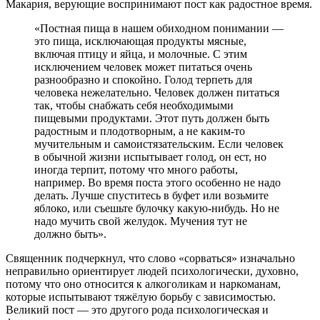
Макария, верующие воспринимают пост как радостное время.
«Постная пища в нашем обиходном понимании —
это пища, исключающая продукты мясные,
включая птицу и яйца, и молочные. С этим
исключением человек может питаться очень
разнообразно и спокойно. Голод терпеть для
человека нежелательно. Человек должен питаться
так, чтобы снабжать себя необходимыми
пищевыми продуктами. Этот путь должен быть
радостным и плодотворным, а не каким-то
мучительным и самоистязательским. Если человек
в обычной жизни испытывает голод, он ест, но
иногда терпит, потому что много работы,
например. Во время поста этого особенно не надо
делать. Лучше спуститесь в буфет или возьмите
яблоко, или съешьте булочку какую-нибудь. Но не
надо мучить свой желудок. Мучения тут не
должно быть».
Священник подчеркнул, что слово «сорваться» изначально
неправильно ориентирует людей психологически, духовно,
потому что оно относится к алкоголикам и наркоманам,
которые испытывают тяжёлую борьбу с зависимостью.
Великий пост — это другого рода психологическая и