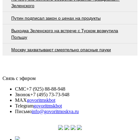
Зеленского
Путин подписал закон о ценах на продукты
Выходка Зеленского на встрече с Туском возмутила
Польшу
Москву захватывают смертельно опасные пауки
Связь с эфиром
СМС
+7 (925) 88-88-948
Звонок
+7 (495) 73-73-948
MAX
govoritmskbot
Telegram
govoritmskbot
Письмо
info@govoritmoskva.ru