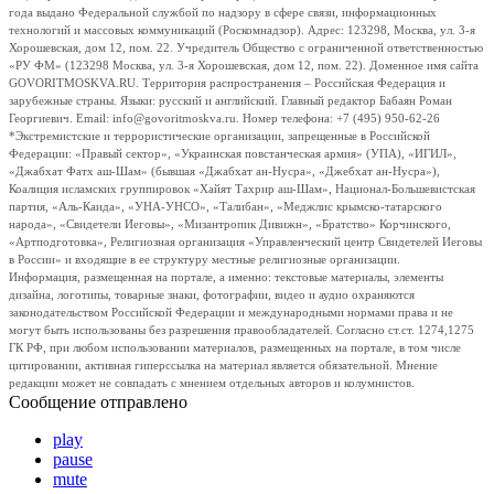
года выдано Федеральной службой по надзору в сфере связи, информационных
технологий и массовых коммуникаций (Роскомнадзор). Адрес: 123298, Москва, ул. 3-я
Хорошевская, дом 12, пом. 22. Учредитель Общество с ограниченной ответственностью
«РУ ФМ» (123298 Москва, ул. 3-я Хорошевская, дом 12, пом. 22). Доменное имя сайта
GOVORITMOSKVA.RU. Территория распространения – Российская Федерация и
зарубежные страны. Языки: русский и английский. Главный редактор Бабаян Роман
Георгиевич. Email: info@govoritmoskva.ru. Номер телефона: +7 (495) 950-62-26
*Экстремистские и террористические организации, запрещенные в Российской
Федерации: «Правый сектор», «Украинская повстанческая армия» (УПА), «ИГИЛ»,
«Джабхат Фатх аш-Шам» (бывшая «Джабхат ан-Нусра», «Джебхат ан-Нусра»),
Коалиция исламских группировок «Хайят Тахрир аш-Шам», Национал-Большевистская
партия, «Аль-Каида», «УНА-УНСО», «Талибан», «Меджлис крымско-татарского
народа», «Свидетели Иеговы», «Мизантропик Дивижн», «Братство» Корчинского,
«Артподготовка», Религиозная организация «Управленческий центр Свидетелей Иеговы
в России» и входящие в ее структуру местные религиозные организации.
Информация, размещенная на портале, а именно: текстовые материалы, элементы
дизайна, логотипы, товарные знаки, фотографии, видео и аудио охраняются
законодательством Российской Федерации и международными нормами права и не
могут быть использованы без разрешения правообладателей. Согласно ст.ст. 1274,1275
ГК РФ, при любом использовании материалов, размещенных на портале, в том числе
цитировании, активная гиперссылка на материал является обязательной. Мнение
редакции может не совпадать с мнением отдельных авторов и колумнистов.
Сообщение отправлено
play
pause
mute