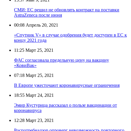
СМИ: ЕС решил не обновлять контракт на поставки
AstraZeneca после июня
00:08
Апрель 20, 2021
«Спутник V» в случае одобрения будет доступен в ЕС к
концу 2021 года
11:25
Март 25, 2021
ФАС согласовала предельную цену на вакцину
«КовиВак»
07:18
Март 25, 2021
В Европе ужесточают коронавирусные ограничения
18:55
Март 24, 2021
Эмир Кустурица рассказал о пользе вакцинации от
коронавируса
12:28
Март 23, 2021
Роспотребнадзор опроверг невозможность повторного