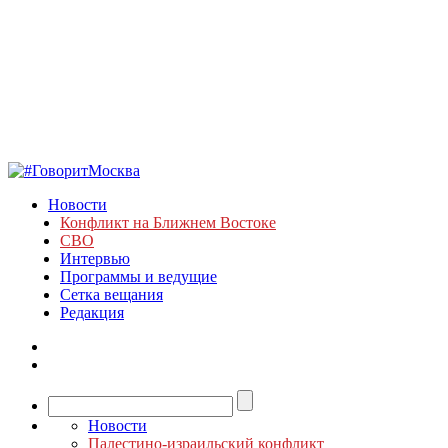
Новости
Конфликт на Ближнем Востоке
СВО
Интервью
Программы и ведущие
Сетка вещания
Редакция
Новости
Палестино-израильский конфликт