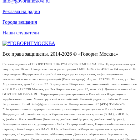
info@govoritmoskva.ru
Реклама на радио
Города вещания
Наши слушатели
Все права защищены. 2014-2026 © «Говорит Москва»
Сетевое издание «ГОВОРИТМОСКВА.РУ/GOVORITMOSKVA.RU». Предназначено для
лиц старше 16 лет. Свидетельство о регистрации СМИ Эл № 77-64961 от 04 марта 2016
года выдано Федеральной службой по надзору в сфере связи, информационных
технологий и массовых коммуникаций (Роскомнадзор). Адрес: 123298, Москва, ул. 3-я
Хорошевская, дом 12, пом. 22. Учредитель Общество с ограниченной ответственностью
«РУ ФМ» (123298 Москва, ул. 3-я Хорошевская, дом 12, пом. 22). Доменное имя сайта
GOVORITMOSKVA.RU. Территория распространения – Российская Федерация и
зарубежные страны. Языки: русский и английский. Главный редактор Бабаян Роман
Георгиевич. Email: info@govoritmoskva.ru. Номер телефона: +7 (495) 950-62-26
*Экстремистские и террористические организации, запрещенные в Российской
Федерации: «Правый сектор», «Украинская повстанческая армия» (УПА), «ИГИЛ»,
«Джабхат Фатх аш-Шам» (бывшая «Джабхат ан-Нусра», «Джебхат ан-Нусра»),
Коалиция исламских группировок «Хайят Тахрир аш-Шам», Национал-Большевистская
партия, «Аль-Каида», «УНА-УНСО», «Талибан», «Меджлис крымско-татарского
народа», «Свидетели Иеговы», «Мизантропик Дивижн», «Братство» Корчинского,
«Артподготовка», Религиозная организация «Управленческий центр Свидетелей Иеговы