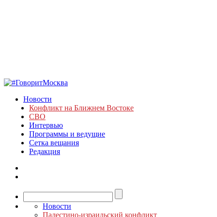
Новости
Конфликт на Ближнем Востоке
СВО
Интервью
Программы и ведущие
Сетка вещания
Редакция
Новости
Палестино-израильский конфликт