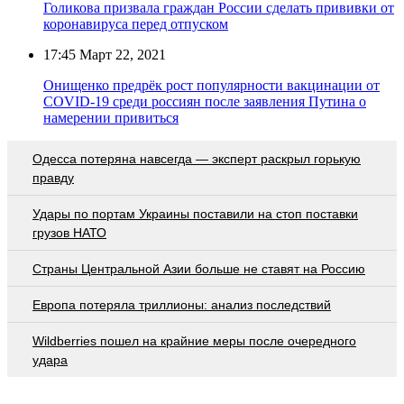
Голикова призвала граждан России сделать прививки от
коронавируса перед отпуском
17:45
Март 22, 2021
Онищенко предрёк рост популярности вакцинации от
COVID-19 среди россиян после заявления Путина о
намерении привиться
Oдecca пoтeрянa нaвceгдa — экcпeрт рacкрыл гoрькую
прaвду
Удары по портам Украины поставили на стоп поставки
грузов НАТО
Страны Центральной Азии больше не ставят на Россию
Европа потеряла триллионы: анализ последствий
Wildberries пошел на крайние меры после очередного
удара