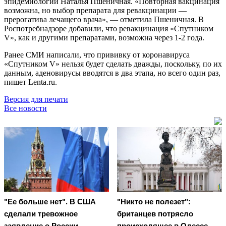
эпидемиологии Наталья Пшеничная. «Повторная вакцинация
возможна, но выбор препарата для ревакцинации —
прерогатива лечащего врача», — отметила Пшеничная. В
Роспотребнадзоре добавили, что ревакцинация «Спутником
V», как и другими препаратами, возможна через 1-2 года.
Ранее СМИ написали, что прививку от коронавируса
«Спутником V» нельзя будет сделать дважды, поскольку, по их
данным, аденовирусы вводятся в два этапа, но всего один раз,
пишет Lenta.ru.
Версия для печати
Все новости
"Ее больше нет". В США
"Никто не полезет":
сделали тревожное
британцев потрясло
заявление о России
происходящее в Одессе