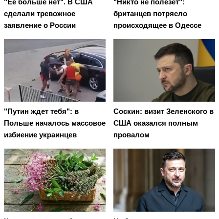
"Ее больше нет". В США
"Никто не полезет":
сделали тревожное
британцев потрясло
заявление о России
происходящее в Одессе
"Путин ждет тебя": в
Соскин: визит Зеленского в
Польше началось массовое
США оказался полным
избиение украинцев
провалом