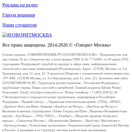
Реклама на радио
Города вещания
Наши слушатели
Все права защищены. 2014-2026 © «Говорит Москва»
Сетевое издание «ГОВОРИТМОСКВА.РУ/GOVORITMOSKVA.RU». Предназначено для
лиц старше 16 лет. Свидетельство о регистрации СМИ Эл № 77-64961 от 04 марта 2016
года выдано Федеральной службой по надзору в сфере связи, информационных
технологий и массовых коммуникаций (Роскомнадзор). Адрес: 123298, Москва, ул. 3-я
Хорошевская, дом 12, пом. 22. Учредитель Общество с ограниченной ответственностью
«РУ ФМ» (123298 Москва, ул. 3-я Хорошевская, дом 12, пом. 22). Доменное имя сайта
GOVORITMOSKVA.RU. Территория распространения – Российская Федерация и
зарубежные страны. Языки: русский и английский. Главный редактор Бабаян Роман
Георгиевич. Email: info@govoritmoskva.ru. Номер телефона: +7 (495) 950-62-26
*Экстремистские и террористические организации, запрещенные в Российской
Федерации: «Правый сектор», «Украинская повстанческая армия» (УПА), «ИГИЛ»,
«Джабхат Фатх аш-Шам» (бывшая «Джабхат ан-Нусра», «Джебхат ан-Нусра»),
Коалиция исламских группировок «Хайят Тахрир аш-Шам», Национал-Большевистская
партия, «Аль-Каида», «УНА-УНСО», «Талибан», «Меджлис крымско-татарского
народа», «Свидетели Иеговы», «Мизантропик Дивижн», «Братство» Корчинского,
«Артподготовка», Религиозная организация «Управленческий центр Свидетелей Иеговы
в России» и входящие в ее структуру местные религиозные организации.