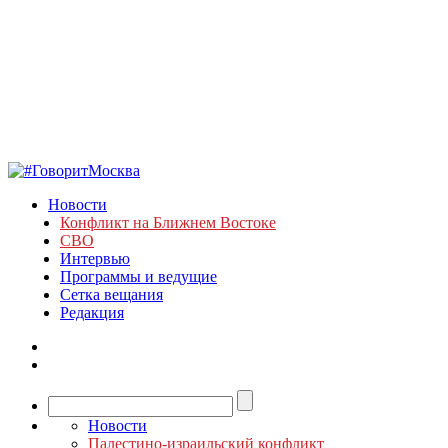
Новости
Конфликт на Ближнем Востоке
СВО
Интервью
Программы и ведущие
Сетка вещания
Редакция
Новости
Палестино-израильский конфликт