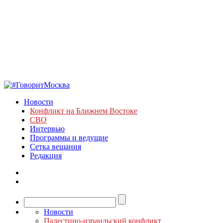
Новости
Конфликт на Ближнем Востоке
СВО
Интервью
Программы и ведущие
Сетка вещания
Редакция
Новости
Палестино-израильский конфликт