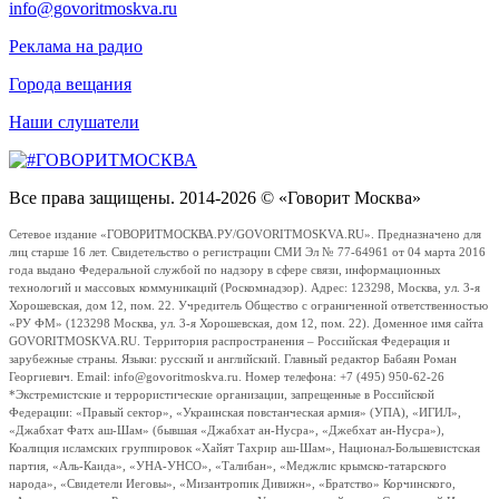
info@govoritmoskva.ru
Реклама на радио
Города вещания
Наши слушатели
Все права защищены. 2014-2026 © «Говорит Москва»
Сетевое издание «ГОВОРИТМОСКВА.РУ/GOVORITMOSKVA.RU». Предназначено для
лиц старше 16 лет. Свидетельство о регистрации СМИ Эл № 77-64961 от 04 марта 2016
года выдано Федеральной службой по надзору в сфере связи, информационных
технологий и массовых коммуникаций (Роскомнадзор). Адрес: 123298, Москва, ул. 3-я
Хорошевская, дом 12, пом. 22. Учредитель Общество с ограниченной ответственностью
«РУ ФМ» (123298 Москва, ул. 3-я Хорошевская, дом 12, пом. 22). Доменное имя сайта
GOVORITMOSKVA.RU. Территория распространения – Российская Федерация и
зарубежные страны. Языки: русский и английский. Главный редактор Бабаян Роман
Георгиевич. Email: info@govoritmoskva.ru. Номер телефона: +7 (495) 950-62-26
*Экстремистские и террористические организации, запрещенные в Российской
Федерации: «Правый сектор», «Украинская повстанческая армия» (УПА), «ИГИЛ»,
«Джабхат Фатх аш-Шам» (бывшая «Джабхат ан-Нусра», «Джебхат ан-Нусра»),
Коалиция исламских группировок «Хайят Тахрир аш-Шам», Национал-Большевистская
партия, «Аль-Каида», «УНА-УНСО», «Талибан», «Меджлис крымско-татарского
народа», «Свидетели Иеговы», «Мизантропик Дивижн», «Братство» Корчинского,