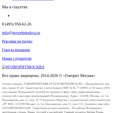
Мы в соцсетях
8 (495) 950-62-26
info@govoritmoskva.ru
Реклама на радио
Города вещания
Наши слушатели
Все права защищены. 2014-2026 © «Говорит Москва»
Сетевое издание «ГОВОРИТМОСКВА.РУ/GOVORITMOSKVA.RU». Предназначено для
лиц старше 16 лет. Свидетельство о регистрации СМИ Эл № 77-64961 от 04 марта 2016
года выдано Федеральной службой по надзору в сфере связи, информационных
технологий и массовых коммуникаций (Роскомнадзор). Адрес: 123298, Москва, ул. 3-я
Хорошевская, дом 12, пом. 22. Учредитель Общество с ограниченной ответственностью
«РУ ФМ» (123298 Москва, ул. 3-я Хорошевская, дом 12, пом. 22). Доменное имя сайта
GOVORITMOSKVA.RU. Территория распространения – Российская Федерация и
зарубежные страны. Языки: русский и английский. Главный редактор Бабаян Роман