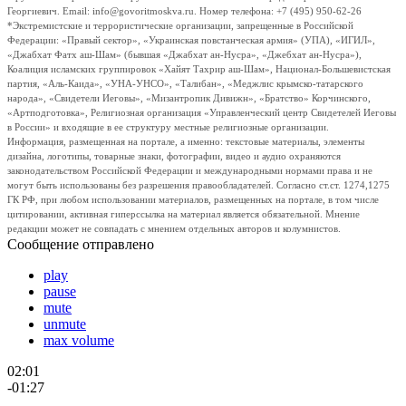
Георгиевич. Email: info@govoritmoskva.ru. Номер телефона: +7 (495) 950-62-26
*Экстремистские и террористические организации, запрещенные в Российской
Федерации: «Правый сектор», «Украинская повстанческая армия» (УПА), «ИГИЛ»,
«Джабхат Фатх аш-Шам» (бывшая «Джабхат ан-Нусра», «Джебхат ан-Нусра»),
Коалиция исламских группировок «Хайят Тахрир аш-Шам», Национал-Большевистская
партия, «Аль-Каида», «УНА-УНСО», «Талибан», «Меджлис крымско-татарского
народа», «Свидетели Иеговы», «Мизантропик Дивижн», «Братство» Корчинского,
«Артподготовка», Религиозная организация «Управленческий центр Свидетелей Иеговы
в России» и входящие в ее структуру местные религиозные организации.
Информация, размещенная на портале, а именно: текстовые материалы, элементы
дизайна, логотипы, товарные знаки, фотографии, видео и аудио охраняются
законодательством Российской Федерации и международными нормами права и не
могут быть использованы без разрешения правообладателей. Согласно ст.ст. 1274,1275
ГК РФ, при любом использовании материалов, размещенных на портале, в том числе
цитировании, активная гиперссылка на материал является обязательной. Мнение
редакции может не совпадать с мнением отдельных авторов и колумнистов.
Сообщение отправлено
play
pause
mute
unmute
max volume
02:01
-01:27