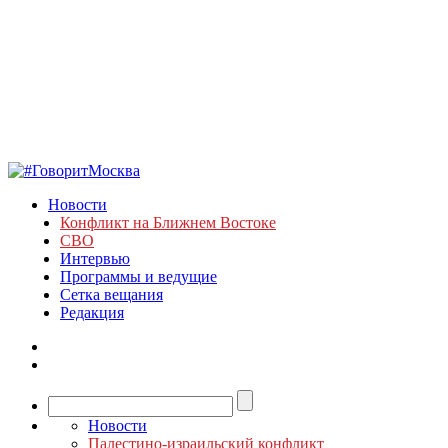
Новости
Конфликт на Ближнем Востоке
СВО
Интервью
Программы и ведущие
Сетка вещания
Редакция
Новости
Палестино-израильский конфликт