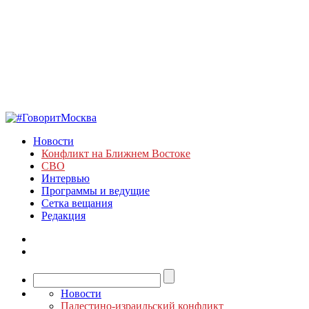
Новости
Конфликт на Ближнем Востоке
СВО
Интервью
Программы и ведущие
Сетка вещания
Редакция
Новости
Палестино-израильский конфликт