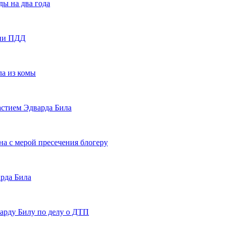
ы на два года
нии ПДД
а из комы
астием Эдварда Била
а с мерой пресечения блогеру
арда Била
арду Билу по делу о ДТП