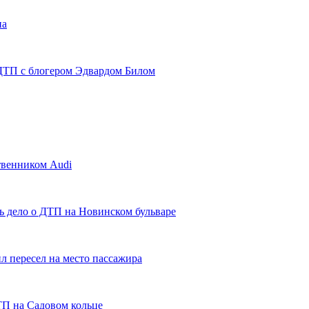
на
ДТП с блогером Эдвардом Билом
твенником Audi
ь дело о ДТП на Новинском бульваре
л пересел на место пассажира
ТП на Садовом кольце