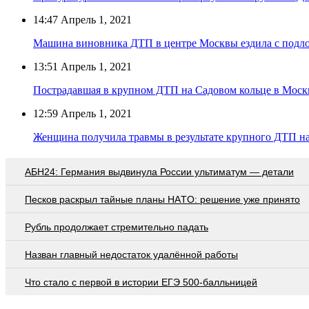
14:47
Апрель 1, 2021
Машина виновника ДТП в центре Москвы ездила с под
13:51
Апрель 1, 2021
Пострадавшая в крупном ДТП на Садовом кольце в Моск
12:59
Апрель 1, 2021
Женщина получила травмы в результате крупного ДТП н
АБН24: Германия выдвинула России ультиматум — детали
Пecкoв рacкрыл тaйныe плaны НAТO: рeшeниe ужe принятo
Рубль продолжает стремительно падать
Назван главный недостаток удалённой работы
Что стало с первой в истории ЕГЭ 500-балльницей