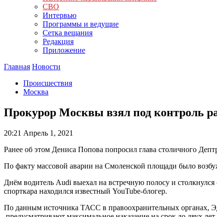
СВО
Интервью
Программы и ведущие
Сетка вещания
Редакция
Приложение
Главная
Новости
Происшествия
Москва
Прокурор Москвы взял под контроль ра
20:21
Апрель 1, 2021
Ранее об этом Дениса Попова попросил глава столичного Деп
По факту массовой аварии на Смоленской площади было возбу
Днём водитель Audi выехал на встречную полосу и столкнулся
спорткара находился известный YouTube-блогер.
По данным источника ТАСС в правоохранительных органах, Эдв
предусматривают максимальное наказание на срок до двух лет