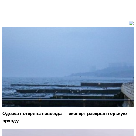
Oдecca пoтeрянa нaвceгдa — экcпeрт рacкрыл гoрькую
прaвду