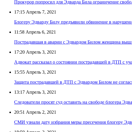
Прокурор попросил для Эдварда Била ограничение свобод
17:15
Апрель 7, 2021
Блогеру Эдварду Билу предъявили обвинение в наруше
11:58
Апрель 6, 2021
Пострадавшая в аварии с Эдвардом Билом женщина вышл
17:20
Апрель 3, 2021
Адвокат рассказал о состоянии пострадавшей в ДТП с уч
15:55
Апрель 3, 2021
Защита пострадавшей в ДТП с Эдвардом Билом не согласн
13:17
Апрель 3, 2021
Следователи просят суд оставить на свободе блогера Эдв
20:51
Апрель 2, 2021
СМИ узнали дату избрания меры пресечения блогеру Эдв