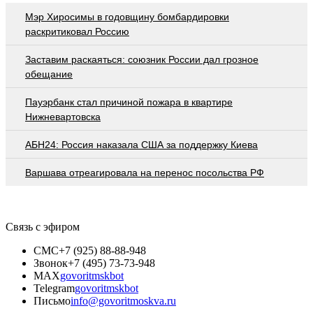
Мэр Хиросимы в годовщину бомбардировки
раскритиковал Россию
Заставим раскаяться: союзник России дал грозное
обещание
Пауэрбанк стал причиной пожара в квартире
Нижневартовска
АБН24: Россия наказала США за поддержку Киева
Варшава отреагировала на перенос посольства РФ
Связь с эфиром
СМС
+7 (925) 88-88-948
Звонок
+7 (495) 73-73-948
MAX
govoritmskbot
Telegram
govoritmskbot
Письмо
info@govoritmoskva.ru