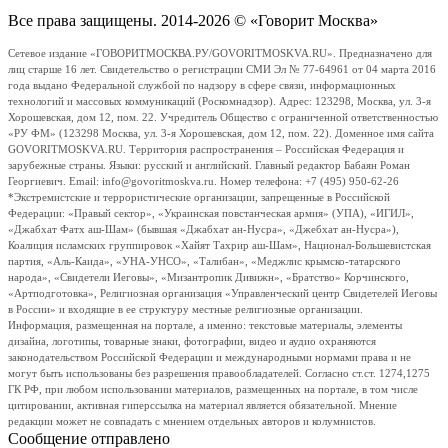
Все права защищены. 2014-2026 © «Говорит Москва»
Сетевое издание «ГОВОРИТМОСКВА.РУ/GOVORITMOSKVA.RU». Предназначено для
лиц старше 16 лет. Свидетельство о регистрации СМИ Эл № 77-64961 от 04 марта 2016
года выдано Федеральной службой по надзору в сфере связи, информационных
технологий и массовых коммуникаций (Роскомнадзор). Адрес: 123298, Москва, ул. 3-я
Хорошевская, дом 12, пом. 22. Учредитель Общество с ограниченной ответственностью
«РУ ФМ» (123298 Москва, ул. 3-я Хорошевская, дом 12, пом. 22). Доменное имя сайта
GOVORITMOSKVA.RU. Территория распространения – Российская Федерация и
зарубежные страны. Языки: русский и английский. Главный редактор Бабаян Роман
Георгиевич. Email: info@govoritmoskva.ru. Номер телефона: +7 (495) 950-62-26
*Экстремистские и террористические организации, запрещенные в Российской
Федерации: «Правый сектор», «Украинская повстанческая армия» (УПА), «ИГИЛ»,
«Джабхат Фатх аш-Шам» (бывшая «Джабхат ан-Нусра», «Джебхат ан-Нусра»),
Коалиция исламских группировок «Хайят Тахрир аш-Шам», Национал-Большевистская
партия, «Аль-Каида», «УНА-УНСО», «Талибан», «Меджлис крымско-татарского
народа», «Свидетели Иеговы», «Мизантропик Дивижн», «Братство» Корчинского,
«Артподготовка», Религиозная организация «Управленческий центр Свидетелей Иеговы
в России» и входящие в ее структуру местные религиозные организации.
Информация, размещенная на портале, а именно: текстовые материалы, элементы
дизайна, логотипы, товарные знаки, фотографии, видео и аудио охраняются
законодательством Российской Федерации и международными нормами права и не
могут быть использованы без разрешения правообладателей. Согласно ст.ст. 1274,1275
ГК РФ, при любом использовании материалов, размещенных на портале, в том числе
цитировании, активная гиперссылка на материал является обязательной. Мнение
редакции может не совпадать с мнением отдельных авторов и колумнистов.
Сообщение отправлено