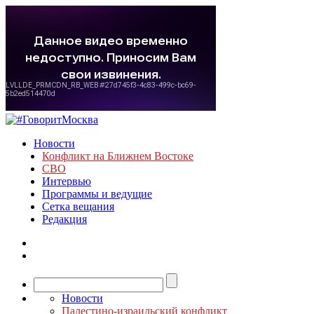
Новости
Конфликт на Ближнем Востоке
СВО
Интервью
Программы и ведущие
Сетка вещания
Редакция
Новости
Палестино-израильский конфликт