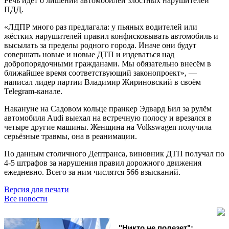
Речь идёт о лишении автомобилей злостных нарушителей
ПДД.
«ЛДПР много раз предлагала: у пьяных водителей или
жёстких нарушителей правил конфисковывать автомобиль и
высылать за пределы родного города. Иначе они будут
совершать новые и новые ДТП и издеваться над
добропорядочными гражданами. Мы обязательно внесём в
ближайшее время соответствующий законопроект», —
написал лидер партии Владимир Жириновский в своём
Telegram-канале.
Накануне на Садовом кольце пранкер Эдвард Бил за рулём
автомобиля Audi выехал на встречную полосу и врезался в
четыре другие машины. Женщина на Volkswagen получила
серьёзные травмы, она в реанимации.
По данным столичного Дептранса, виновник ДТП получал по
4-5 штрафов за нарушения правил дорожного движения
ежедневно. Всего за ним числятся 566 взысканий.
Версия для печати
Все новости
"Никто не полезет":