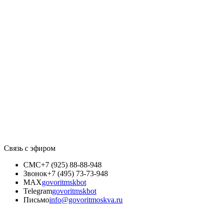
Связь с эфиром
СМС
+7 (925) 88-88-948
Звонок
+7 (495) 73-73-948
MAX
govoritmskbot
Telegram
govoritmskbot
Письмо
info@govoritmoskva.ru