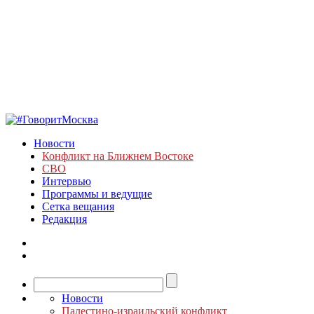
Новости
Конфликт на Ближнем Востоке
СВО
Интервью
Программы и ведущие
Сетка вещания
Редакция
Новости
Палестино-израильский конфликт