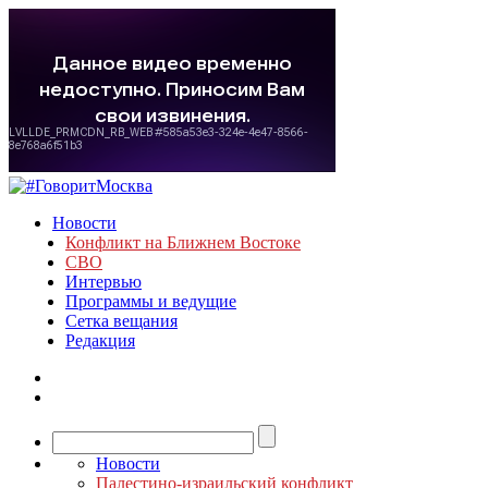
Новости
Конфликт на Ближнем Востоке
СВО
Интервью
Программы и ведущие
Сетка вещания
Редакция
Новости
Палестино-израильский конфликт