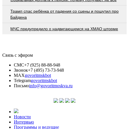
Трамп спас ребёнка от падения со сцены и пошутил про
Байдена
МЧС предупредило о надвигающемся на ХМАО шторме
Связь с эфиром
СМС
+7 (925) 88-88-948
Звонок
+7 (495) 73-73-948
MAX
govoritmskbot
Telegram
govoritmskbot
Письмо
info@govoritmoskva.ru
Новости
Интервью
Программы и ведущие