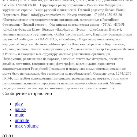
«РУ ФМ» (123298 Москва, ул. 3-я Хорошевская, дом 12, пом. 22). Доменное имя сайта
GOVORITMOSKVA.RU. Территория распространения – Российская Федерация и
зарубежные страны. Языки: русский и английский. Главный редактор Бабаян Роман
Георгиевич. Email: info@govoritmoskva.ru. Номер телефона: +7 (495) 950-62-26
*Экстремистские и террористические организации, запрещенные в Российской
Федерации: «Правый сектор», «Украинская повстанческая армия» (УПА), «ИГИЛ»,
«Джабхат Фатх аш-Шам» (бывшая «Джабхат ан-Нусра», «Джебхат ан-Нусра»),
Коалиция исламских группировок «Хайят Тахрир аш-Шам», Национал-Большевистская
партия, «Аль-Каида», «УНА-УНСО», «Талибан», «Меджлис крымско-татарского
народа», «Свидетели Иеговы», «Мизантропик Дивижн», «Братство» Корчинского,
«Артподготовка», Религиозная организация «Управленческий центр Свидетелей Иеговы
в России» и входящие в ее структуру местные религиозные организации.
Информация, размещенная на портале, а именно: текстовые материалы, элементы
дизайна, логотипы, товарные знаки, фотографии, видео и аудио охраняются
законодательством Российской Федерации и международными нормами права и не
могут быть использованы без разрешения правообладателей. Согласно ст.ст. 1274,1275
ГК РФ, при любом использовании материалов, размещенных на портале, в том числе
цитировании, активная гиперссылка на материал является обязательной. Мнение
редакции может не совпадать с мнением отдельных авторов и колумнистов.
Сообщение отправлено
play
pause
mute
unmute
max volume
02:01