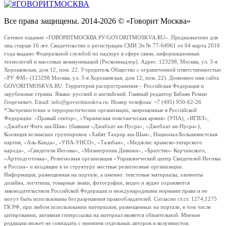
Все права защищены. 2014-2026 © «Говорит Москва»
Сетевое издание «ГОВОРИТМОСКВА.РУ/GOVORITMOSKVA.RU». Предназначено для
лиц старше 16 лет. Свидетельство о регистрации СМИ Эл № 77-64961 от 04 марта 2016
года выдано Федеральной службой по надзору в сфере связи, информационных
технологий и массовых коммуникаций (Роскомнадзор). Адрес: 123298, Москва, ул. 3-я
Хорошевская, дом 12, пом. 22. Учредитель Общество с ограниченной ответственностью
«РУ ФМ» (123298 Москва, ул. 3-я Хорошевская, дом 12, пом. 22). Доменное имя сайта
GOVORITMOSKVA.RU. Территория распространения – Российская Федерация и
зарубежные страны. Языки: русский и английский. Главный редактор Бабаян Роман
Георгиевич. Email: info@govoritmoskva.ru. Номер телефона: +7 (495) 950-62-26
*Экстремистские и террористические организации, запрещенные в Российской
Федерации: «Правый сектор», «Украинская повстанческая армия» (УПА), «ИГИЛ»,
«Джабхат Фатх аш-Шам» (бывшая «Джабхат ан-Нусра», «Джебхат ан-Нусра»),
Коалиция исламских группировок «Хайят Тахрир аш-Шам», Национал-Большевистская
партия, «Аль-Каида», «УНА-УНСО», «Талибан», «Меджлис крымско-татарского
народа», «Свидетели Иеговы», «Мизантропик Дивижн», «Братство» Корчинского,
«Артподготовка», Религиозная организация «Управленческий центр Свидетелей Иеговы
в России» и входящие в ее структуру местные религиозные организации.
Информация, размещенная на портале, а именно: текстовые материалы, элементы
дизайна, логотипы, товарные знаки, фотографии, видео и аудио охраняются
законодательством Российской Федерации и международными нормами права и не
могут быть использованы без разрешения правообладателей. Согласно ст.ст. 1274,1275
ГК РФ, при любом использовании материалов, размещенных на портале, в том числе
цитировании, активная гиперссылка на материал является обязательной. Мнение
редакции может не совпадать с мнением отдельных авторов и колумнистов.