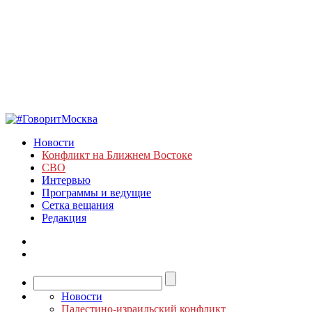
Новости
Конфликт на Ближнем Востоке
СВО
Интервью
Программы и ведущие
Сетка вещания
Редакция
Новости
Палестино-израильский конфликт