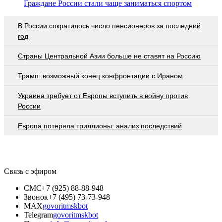
Граждане России стали чаще заниматься спортом
В России сократилось число пенсионеров за последний
год
Страны Центральной Азии больше не ставят на Россию
Трамп: возможный конец конфронтации с Ираном
Украина требует от Европы вступить в войну против
России
Европа потеряла триллионы: анализ последствий
Связь с эфиром
СМС
+7 (925) 88-88-948
Звонок
+7 (495) 73-73-948
MAX
govoritmskbot
Telegram
govoritmskbot