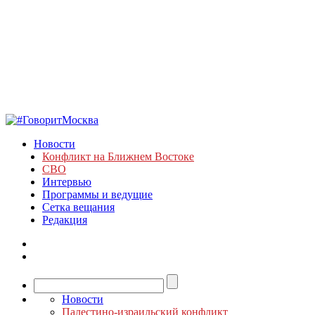
Новости
Конфликт на Ближнем Востоке
СВО
Интервью
Программы и ведущие
Сетка вещания
Редакция
Новости
Палестино-израильский конфликт