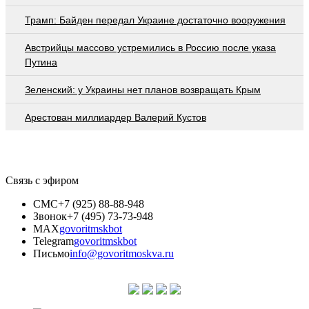
Трамп: Байден передал Украине достаточно вооружения
Австрийцы массово устремились в Россию после указа
Путина
Зеленский: у Украины нет планов возвращать Крым
Арестован миллиардер Валерий Кустов
Связь с эфиром
СМС
+7 (925) 88-88-948
Звонок
+7 (495) 73-73-948
MAX
govoritmskbot
Telegram
govoritmskbot
Письмо
info@govoritmoskva.ru