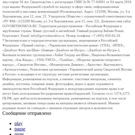
лиц старше 16 лет. Свидетельство о регистрации СМИ Эл № 77-64961 от 04 марта 2016
года выдано Федеральной службой по надзору в сфере связи, информационных
технологий и массовых коммуникаций (Роскомнадзор). Адрес: 123298, Москва, ул. 3-я
Хорошевская, дом 12, пом. 22. Учредитель Общество с ограниченной ответственностью
«РУ ФМ» (123298 Москва, ул. 3-я Хорошевская, дом 12, пом. 22). Доменное имя сайта
GOVORITMOSKVA.RU. Территория распространения – Российская Федерация и
зарубежные страны. Языки: русский и английский. Главный редактор Бабаян Роман
Георгиевич. Email: info@govoritmoskva.ru. Номер телефона: +7 (495) 950-62-26
*Экстремистские и террористические организации, запрещенные в Российской
Федерации: «Правый сектор», «Украинская повстанческая армия» (УПА), «ИГИЛ»,
«Джабхат Фатх аш-Шам» (бывшая «Джабхат ан-Нусра», «Джебхат ан-Нусра»),
Коалиция исламских группировок «Хайят Тахрир аш-Шам», Национал-Большевистская
партия, «Аль-Каида», «УНА-УНСО», «Талибан», «Меджлис крымско-татарского
народа», «Свидетели Иеговы», «Мизантропик Дивижн», «Братство» Корчинского,
«Артподготовка», Религиозная организация «Управленческий центр Свидетелей Иеговы
в России» и входящие в ее структуру местные религиозные организации.
Информация, размещенная на портале, а именно: текстовые материалы, элементы
дизайна, логотипы, товарные знаки, фотографии, видео и аудио охраняются
законодательством Российской Федерации и международными нормами права и не
могут быть использованы без разрешения правообладателей. Согласно ст.ст. 1274,1275
ГК РФ, при любом использовании материалов, размещенных на портале, в том числе
цитировании, активная гиперссылка на материал является обязательной. Мнение
редакции может не совпадать с мнением отдельных авторов и колумнистов.
Сообщение отправлено
play
pause
mute