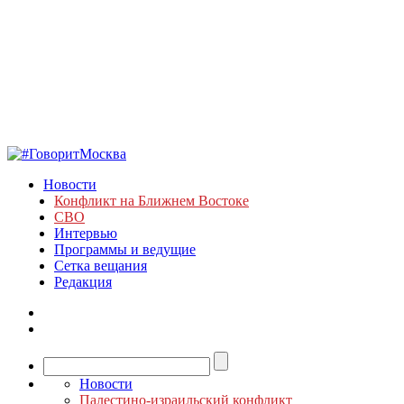
Новости
Конфликт на Ближнем Востоке
СВО
Интервью
Программы и ведущие
Сетка вещания
Редакция
Новости
Палестино-израильский конфликт