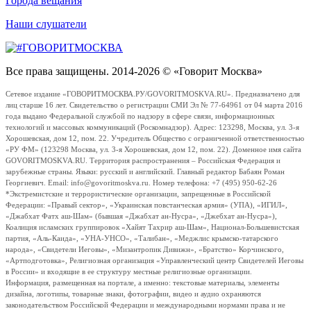
Города вещания
Наши слушатели
Все права защищены. 2014-2026 © «Говорит Москва»
Сетевое издание «ГОВОРИТМОСКВА.РУ/GOVORITMOSKVA.RU». Предназначено для
лиц старше 16 лет. Свидетельство о регистрации СМИ Эл № 77-64961 от 04 марта 2016
года выдано Федеральной службой по надзору в сфере связи, информационных
технологий и массовых коммуникаций (Роскомнадзор). Адрес: 123298, Москва, ул. 3-я
Хорошевская, дом 12, пом. 22. Учредитель Общество с ограниченной ответственностью
«РУ ФМ» (123298 Москва, ул. 3-я Хорошевская, дом 12, пом. 22). Доменное имя сайта
GOVORITMOSKVA.RU. Территория распространения – Российская Федерация и
зарубежные страны. Языки: русский и английский. Главный редактор Бабаян Роман
Георгиевич. Email: info@govoritmoskva.ru. Номер телефона: +7 (495) 950-62-26
*Экстремистские и террористические организации, запрещенные в Российской
Федерации: «Правый сектор», «Украинская повстанческая армия» (УПА), «ИГИЛ»,
«Джабхат Фатх аш-Шам» (бывшая «Джабхат ан-Нусра», «Джебхат ан-Нусра»),
Коалиция исламских группировок «Хайят Тахрир аш-Шам», Национал-Большевистская
партия, «Аль-Каида», «УНА-УНСО», «Талибан», «Меджлис крымско-татарского
народа», «Свидетели Иеговы», «Мизантропик Дивижн», «Братство» Корчинского,
«Артподготовка», Религиозная организация «Управленческий центр Свидетелей Иеговы
в России» и входящие в ее структуру местные религиозные организации.
Информация, размещенная на портале, а именно: текстовые материалы, элементы
дизайна, логотипы, товарные знаки, фотографии, видео и аудио охраняются
законодательством Российской Федерации и международными нормами права и не