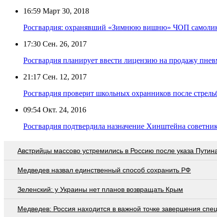
16:59
Март 30, 2018
Росгвардия: охранявший «Зимнюю вишню» ЧОП самоли
17:30
Сен. 26, 2017
Росгвардия планирует ввести лицензию на продажу пне
21:17
Сен. 12, 2017
Росгвардия проверит школьных охранников после стрель
09:54
Окт. 24, 2016
Росгвардия подтвердила назначение Хинштейна советник
Австрийцы массово устремились в Россию после указа Путин
Медведев назвал единственный способ сохранить РФ
Зеленский: у Украины нет планов возвращать Крым
Медведев: Россия находится в важной точке завершения спе