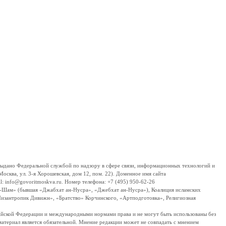
дано Федеральной службой по надзору в сфере связи, информационных технологий и
сква, ул. 3-я Хорошевская, дом 12, пом. 22). Доменное имя сайта
 info@govoritmoskva.ru. Номер телефона: +7 (495) 950-62-26
ш-Шам» (бывшая «Джабхат ан-Нусра», «Джебхат ан-Нусра»), Коалиция исламских
изантропик Дивижн», «Братство» Корчинского, «Артподготовка», Религиозная
ссийской Федерации и международными нормами права и не могут быть использованы без
материал является обязательной. Мнение редакции может не совпадать с мнением