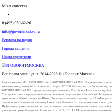
Мы в соцсетях
8 (495) 950-62-26
info@govoritmoskva.ru
Реклама на радио
Города вещания
Наши слушатели
Все права защищены. 2014-2026 © «Говорит Москва»
Сетевое издание «ГОВОРИТМОСКВА.РУ/GOVORITMOSKVA.RU». Предназначено для лиц стар
массовых коммуникаций (Роскомнадзор). Адрес: 123298, Москва, ул. 3-я Хорошевская, д
GOVORITMOSKVA.RU. Территория распространения – Российская Федерация и зарубежные с
*Экстремистские и террористические организации, запрещенные в Российской Федераци
группировок «Хайят Тахрир аш-Шам», Национал-Большевистская партия, «Аль-Каида», 
организация «Управленческий центр Свидетелей Иеговы в России» и входящие в ее струк
Информация, размещенная на портале, а именно: текстовые материалы, элементы дизайна
разрешения правообладателей. Согласно ст.ст. 1274,1275 ГК РФ, при любом использовани