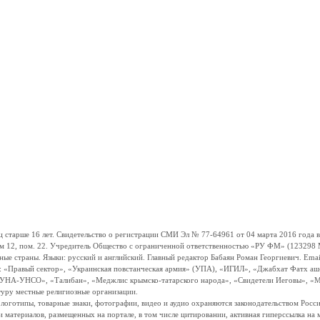
ше 16 лет. Свидетельство о регистрации СМИ Эл № 77-64961 от 04 марта 2016 года вы
ом 12, пом. 22. Учредитель Общество с ограниченной ответственностью «РУ ФМ» (123298 Мо
траны. Языки: русский и английский. Главный редактор Бабаян Роман Георгиевич. Email:
и: «Правый сектор», «Украинская повстанческая армия» (УПА), «ИГИЛ», «Джабхат Фатх а
«УНА-УНСО», «Талибан», «Меджлис крымско-татарского народа», «Свидетели Иеговы», «М
туру местные религиозные организации.
, логотипы, товарные знаки, фотографии, видео и аудио охраняются законодательством Ро
и материалов, размещенных на портале, в том числе цитировании, активная гиперссылка на 