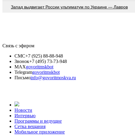
Запад выдвигает России ультиматум по Украине — Лавров
Связь с эфиром
СМС
+7 (925) 88-88-948
Звонок
+7 (495) 73-73-948
MAX
govoritmskbot
Telegram
govoritmskbot
Письмо
info@govoritmoskva.ru
Новости
Интервью
Программы и ведущие
Сетка вещания
Мобильное приложение