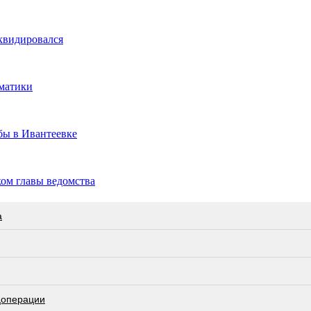
квидировался
вматики
бы в Ивантеевке
ом главы ведомства
а
цоперации