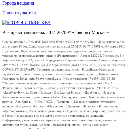
Города вещания
Наши слушатели
Все права защищены. 2014-2026 © «Говорит Москва»
Сетевое издание «ГОВОРИТМОСКВА.РУ/GOVORITMOSKVA.RU». Предназначено для
лиц старше 16 лет. Свидетельство о регистрации СМИ Эл № 77-64961 от 04 марта 2016
года выдано Федеральной службой по надзору в сфере связи, информационных
технологий и массовых коммуникаций (Роскомнадзор). Адрес: 123298, Москва, ул. 3-я
Хорошевская, дом 12, пом. 22. Учредитель Общество с ограниченной ответственностью
«РУ ФМ» (123298 Москва, ул. 3-я Хорошевская, дом 12, пом. 22). Доменное имя сайта
GOVORITMOSKVA.RU. Территория распространения – Российская Федерация и
зарубежные страны. Языки: русский и английский. Главный редактор Бабаян Роман
Георгиевич. Email: info@govoritmoskva.ru. Номер телефона: +7 (495) 950-62-26
*Экстремистские и террористические организации, запрещенные в Российской
Федерации: «Правый сектор», «Украинская повстанческая армия» (УПА), «ИГИЛ»,
«Джабхат Фатх аш-Шам» (бывшая «Джабхат ан-Нусра», «Джебхат ан-Нусра»),
Коалиция исламских группировок «Хайят Тахрир аш-Шам», Национал-Большевистская
партия, «Аль-Каида», «УНА-УНСО», «Талибан», «Меджлис крымско-татарского
народа», «Свидетели Иеговы», «Мизантропик Дивижн», «Братство» Корчинского,
«Артподготовка», Религиозная организация «Управленческий центр Свидетелей Иеговы
в России» и входящие в ее структуру местные религиозные организации.
Информация, размещенная на портале, а именно: текстовые материалы, элементы
дизайна, логотипы, товарные знаки, фотографии, видео и аудио охраняются