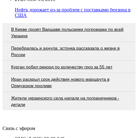
Нефть дорожает из-за проблем с поставками бензина в
США
В Киеве грозят Варшаве польскими погромами по всей
Украине
Перебралась и ахнула: эстонка рассказала о жизни в
России
Курган побил рекорд по количеству гроз за 55 лет
Иран раскрыл срок действия нового маршрута в
Ормузском проливе
Жители украинского села напали на пограничников -
детали
Связь с эфиром