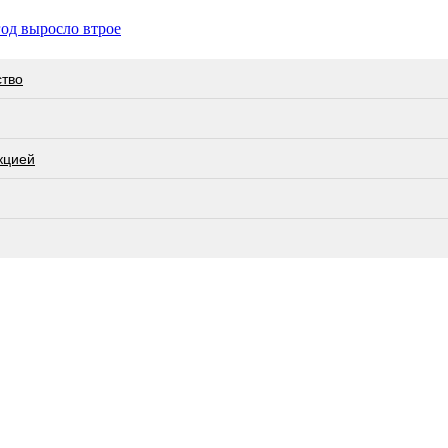
од выросло втрое
ство
кцией