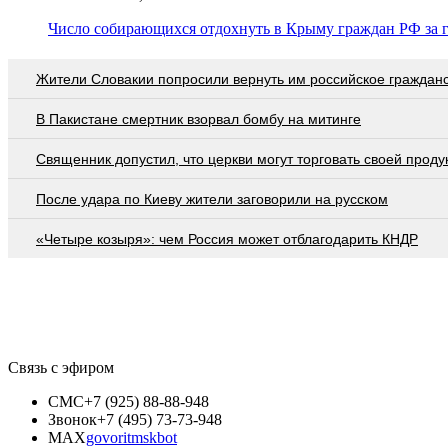
Число собирающихся отдохнуть в Крыму граждан РФ за г
Жители Словакии попросили вернуть им российское граждан
В Пакистане смертник взорвал бомбу на митинге
Священник допустил, что церкви могут торговать своей проду
После удара по Киеву жители заговорили на русском
«Четыре козыря»: чем Россия может отблагодарить КНДР
Связь с эфиром
СМС
+7 (925) 88-88-948
Звонок
+7 (495) 73-73-948
MAX
govoritmskbot