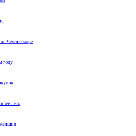
там
та
 на Чёрное море
м году
окупок
йшее лето
 женщин