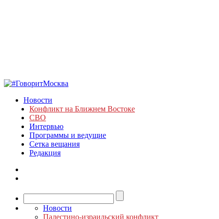
Новости
Конфликт на Ближнем Востоке
СВО
Интервью
Программы и ведущие
Сетка вещания
Редакция
Новости
Палестино-израильский конфликт