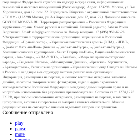
года выдано Федеральной службой по надзору в сфере связи, информационных
технологий и массовых коммуникаций (Роскомнадзор). Адрес: 123298, Москва, ул. 3-я
Хорошевская, дом 12, пом. 22. Учредитель Общество с ограниченной ответственностью
«РУ ФМ» (123298 Москва, ул. 3-я Хорошевская, дом 12, пом. 22). Доменное имя сайта
GOVORITMOSKVA.RU. Территория распространения – Российская Федерация и
зарубежные страны. Языки: русский и английский. Главный редактор Бабаян Роман
Георгиевич. Email: info@govoritmoskva.ru. Номер телефона: +7 (495) 950-62-26
*Экстремистские и террористические организации, запрещенные в Российской
Федерации: «Правый сектор», «Украинская повстанческая армия» (УПА), «ИГИЛ»,
«Джабхат Фатх аш-Шам» (бывшая «Джабхат ан-Нусра», «Джебхат ан-Нусра»),
Коалиция исламских группировок «Хайят Тахрир аш-Шам», Национал-Большевистская
партия, «Аль-Каида», «УНА-УНСО», «Талибан», «Меджлис крымско-татарского
народа», «Свидетели Иеговы», «Мизантропик Дивижн», «Братство» Корчинского,
«Артподготовка», Религиозная организация «Управленческий центр Свидетелей Иеговы
в России» и входящие в ее структуру местные религиозные организации.
Информация, размещенная на портале, а именно: текстовые материалы, элементы
дизайна, логотипы, товарные знаки, фотографии, видео и аудио охраняются
законодательством Российской Федерации и международными нормами права и не
могут быть использованы без разрешения правообладателей. Согласно ст.ст. 1274,1275
ГК РФ, при любом использовании материалов, размещенных на портале, в том числе
цитировании, активная гиперссылка на материал является обязательной. Мнение
редакции может не совпадать с мнением отдельных авторов и колумнистов.
Сообщение отправлено
play
pause
mute
unmute