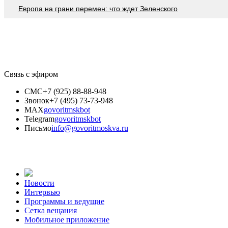
Европа на грани перемен: что ждет Зеленского
Связь с эфиром
СМС
+7 (925) 88-88-948
Звонок
+7 (495) 73-73-948
MAX
govoritmskbot
Telegram
govoritmskbot
Письмо
info@govoritmoskva.ru
Новости
Интервью
Программы и ведущие
Сетка вещания
Мобильное приложение