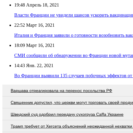
19:48
Апрель 18, 2021
Власти Франции не увидели шансов ускорить вакцинац
22:52
Март 16, 2021
Италия и Франция заявили о готовности возобновить ва
18:09
Март 16, 2021
СМИ сообщили об обнаружении во Франции новой мута
14:43
Янв. 22, 2021
Во Франции выявили 135 случаев побочных эффектов от 
Варшава отреагировала на перенос посольства РФ
Священник допустил, что церкви могут торговать своей проду
Шведский суд одобрил передачу сухогруза Caffa Украине
Трамп требует от Хегсета объяснений неожиданной нехватки