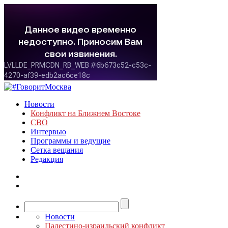
Новости
Конфликт на Ближнем Востоке
СВО
Интервью
Программы и ведущие
Сетка вещания
Редакция
Новости
Палестино-израильский конфликт