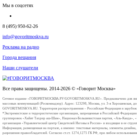
Мы в соцсетях
8 (495) 950-62-26
info@govoritmoskva.ru
Реклама на радио
Города вещания
Наши слушатели
Все права защищены. 2014-2026 © «Говорит Москва»
Сетевое издание «ГОВОРИТМОСКВА.РУ/GOVORITMOSKVA.RU». Предназначено для лиц стар
массовых коммуникаций (Роскомнадзор). Адрес: 123298, Москва, ул. 3-я Хорошевская, д
GOVORITMOSKVA.RU. Территория распространения – Российская Федерация и зарубежные с
*Экстремистские и террористические организации, запрещенные в Российской Федераци
группировок «Хайят Тахрир аш-Шам», Национал-Большевистская партия, «Аль-Каида», 
организация «Управленческий центр Свидетелей Иеговы в России» и входящие в ее струк
Информация, размещенная на портале, а именно: текстовые материалы, элементы дизайна
разрешения правообладателей. Согласно ст.ст. 1274,1275 ГК РФ, при любом использовани