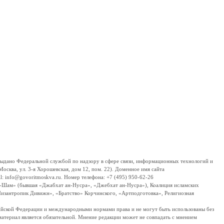
дано Федеральной службой по надзору в сфере связи, информационных технологий и
сква, ул. 3-я Хорошевская, дом 12, пом. 22). Доменное имя сайта
 info@govoritmoskva.ru. Номер телефона: +7 (495) 950-62-26
ш-Шам» (бывшая «Джабхат ан-Нусра», «Джебхат ан-Нусра»), Коалиция исламских
изантропик Дивижн», «Братство» Корчинского, «Артподготовка», Религиозная
ссийской Федерации и международными нормами права и не могут быть использованы без
материал является обязательной. Мнение редакции может не совпадать с мнением