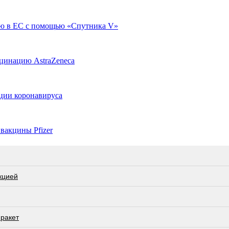
ию в ЕС с помощью «Спутника V»
кцинацию AstraZeneca
ции коронавируса
вакцины Pfizer
кцией
 ракет