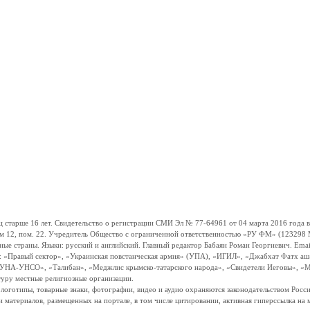
ше 16 лет. Свидетельство о регистрации СМИ Эл № 77-64961 от 04 марта 2016 года вы
ом 12, пом. 22. Учредитель Общество с ограниченной ответственностью «РУ ФМ» (123298 Мо
траны. Языки: русский и английский. Главный редактор Бабаян Роман Георгиевич. Email:
и: «Правый сектор», «Украинская повстанческая армия» (УПА), «ИГИЛ», «Джабхат Фатх а
«УНА-УНСО», «Талибан», «Меджлис крымско-татарского народа», «Свидетели Иеговы», «М
туру местные религиозные организации.
, логотипы, товарные знаки, фотографии, видео и аудио охраняются законодательством Ро
и материалов, размещенных на портале, в том числе цитировании, активная гиперссылка на 