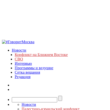
Новости
Конфликт на Ближнем Востоке
СВО
Интервью
Программы и ведущие
Сетка вещания
Редакция
Новости
Палестино-израильский конфликт