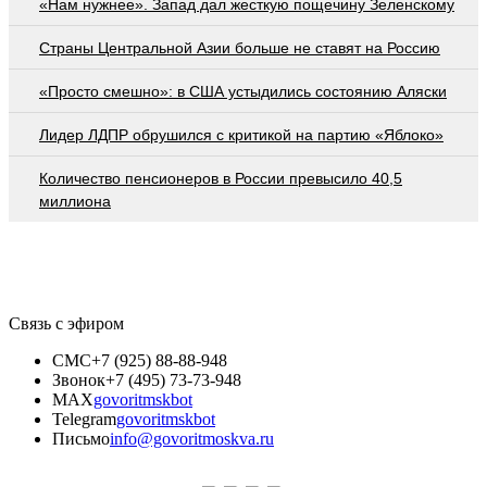
«Нам нужнее». Запад дал жесткую пощечину Зеленскому
Страны Центральной Азии больше не ставят на Россию
«Просто смешно»: в США устыдились состоянию Аляски
Лидер ЛДПР обрушился с критикой на партию «Яблоко»
Количество пенсионеров в России превысило 40,5
миллиона
Связь с эфиром
СМС
+7 (925) 88-88-948
Звонок
+7 (495) 73-73-948
MAX
govoritmskbot
Telegram
govoritmskbot
Письмо
info@govoritmoskva.ru