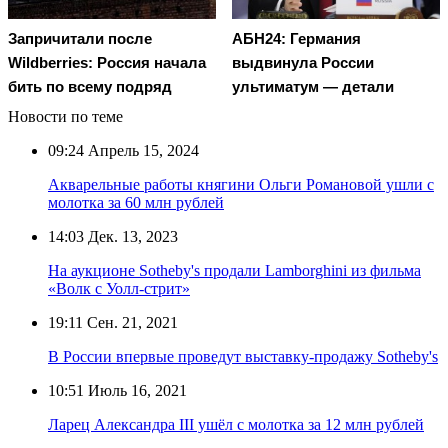
Запричитали после
АБН24: Германия
Wildberries: Россия начала
выдвинула России
бить по всему подряд
ультиматум — детали
Новости по теме
09:24
Апрель 15, 2024
Акварельные работы княгини Ольги Романовой ушли с
молотка за 60 млн рублей
14:03
Дек. 13, 2023
На аукционе Sotheby's продали Lamborghini из фильма
«Волк с Уолл-стрит»
19:11
Сен. 21, 2021
В России впервые проведут выставку-продажу Sotheby's
10:51
Июль 16, 2021
Ларец Александра III ушёл с молотка за 12 млн рублей