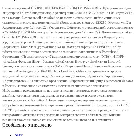
Сетевое издание «ГОВОРИТМОСКВА.РУ/GOVORITMOSKVA.RU». Предназначено для
лиц старше 16 лет. Свидетельство о регистрации СМИ Эл № 77-64961 от 04 марта 2016
года выдано Федеральной службой по надзору в сфере связи, информационных
технологий и массовых коммуникаций (Роскомнадзор). Адрес: 123298, Москва, ул. 3-я
Хорошевская, дом 12, пом. 22. Учредитель Общество с ограниченной ответственностью
«РУ ФМ» (123298 Москва, ул. 3-я Хорошевская, дом 12, пом. 22). Доменное имя сайта
GOVORITMOSKVA.RU. Территория распространения – Российская Федерация и
зарубежные страны. Языки: русский и английский. Главный редактор Бабаян Роман
Георгиевич. Email: info@govoritmoskva.ru. Номер телефона: +7 (495) 950-62-26
*Экстремистские и террористические организации, запрещенные в Российской
Федерации: «Правый сектор», «Украинская повстанческая армия» (УПА), «ИГИЛ»,
«Джабхат Фатх аш-Шам» (бывшая «Джабхат ан-Нусра», «Джебхат ан-Нусра»),
Коалиция исламских группировок «Хайят Тахрир аш-Шам», Национал-Большевистская
партия, «Аль-Каида», «УНА-УНСО», «Талибан», «Меджлис крымско-татарского
народа», «Свидетели Иеговы», «Мизантропик Дивижн», «Братство» Корчинского,
«Артподготовка», Религиозная организация «Управленческий центр Свидетелей Иеговы
в России» и входящие в ее структуру местные религиозные организации.
Информация, размещенная на портале, а именно: текстовые материалы, элементы
дизайна, логотипы, товарные знаки, фотографии, видео и аудио охраняются
законодательством Российской Федерации и международными нормами права и не
могут быть использованы без разрешения правообладателей. Согласно ст.ст. 1274,1275
ГК РФ, при любом использовании материалов, размещенных на портале, в том числе
цитировании, активная гиперссылка на материал является обязательной. Мнение
редакции может не совпадать с мнением отдельных авторов и колумнистов.
Сообщение отправлено
play