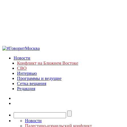
Новости
Конфликт на Ближнем Востоке
СВО
Интервью
Программы и ведущие
Сетка вещания
Редакция
Новости
Палестино-израильский конфликт