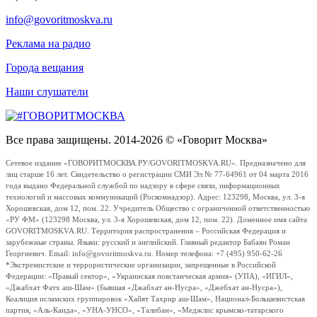
info@govoritmoskva.ru
Реклама на радио
Города вещания
Наши слушатели
Все права защищены. 2014-2026 © «Говорит Москва»
Сетевое издание «ГОВОРИТМОСКВА.РУ/GOVORITMOSKVA.RU». Предназначено для
лиц старше 16 лет. Свидетельство о регистрации СМИ Эл № 77-64961 от 04 марта 2016
года выдано Федеральной службой по надзору в сфере связи, информационных
технологий и массовых коммуникаций (Роскомнадзор). Адрес: 123298, Москва, ул. 3-я
Хорошевская, дом 12, пом. 22. Учредитель Общество с ограниченной ответственностью
«РУ ФМ» (123298 Москва, ул. 3-я Хорошевская, дом 12, пом. 22). Доменное имя сайта
GOVORITMOSKVA.RU. Территория распространения – Российская Федерация и
зарубежные страны. Языки: русский и английский. Главный редактор Бабаян Роман
Георгиевич. Email: info@govoritmoskva.ru. Номер телефона: +7 (495) 950-62-26
*Экстремистские и террористические организации, запрещенные в Российской
Федерации: «Правый сектор», «Украинская повстанческая армия» (УПА), «ИГИЛ»,
«Джабхат Фатх аш-Шам» (бывшая «Джабхат ан-Нусра», «Джебхат ан-Нусра»),
Коалиция исламских группировок «Хайят Тахрир аш-Шам», Национал-Большевистская
партия, «Аль-Каида», «УНА-УНСО», «Талибан», «Меджлис крымско-татарского