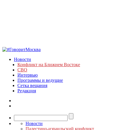
Новости
Конфликт на Ближнем Востоке
СВО
Интервью
Программы и ведущие
Сетка вещания
Редакция
Новости
Палестино-израильский конфликт