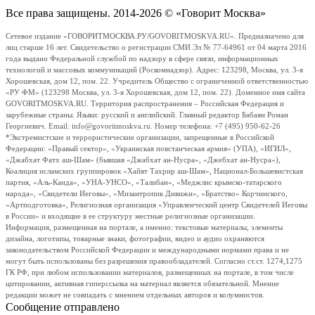
Все права защищены. 2014-2026 © «Говорит Москва»
Сетевое издание «ГОВОРИТМОСКВА.РУ/GOVORITMOSKVA.RU». Предназначено для
лиц старше 16 лет. Свидетельство о регистрации СМИ Эл № 77-64961 от 04 марта 2016
года выдано Федеральной службой по надзору в сфере связи, информационных
технологий и массовых коммуникаций (Роскомнадзор). Адрес: 123298, Москва, ул. 3-я
Хорошевская, дом 12, пом. 22. Учредитель Общество с ограниченной ответственностью
«РУ ФМ» (123298 Москва, ул. 3-я Хорошевская, дом 12, пом. 22). Доменное имя сайта
GOVORITMOSKVA.RU. Территория распространения – Российская Федерация и
зарубежные страны. Языки: русский и английский. Главный редактор Бабаян Роман
Георгиевич. Email: info@govoritmoskva.ru. Номер телефона: +7 (495) 950-62-26
*Экстремистские и террористические организации, запрещенные в Российской
Федерации: «Правый сектор», «Украинская повстанческая армия» (УПА), «ИГИЛ»,
«Джабхат Фатх аш-Шам» (бывшая «Джабхат ан-Нусра», «Джебхат ан-Нусра»),
Коалиция исламских группировок «Хайят Тахрир аш-Шам», Национал-Большевистская
партия, «Аль-Каида», «УНА-УНСО», «Талибан», «Меджлис крымско-татарского
народа», «Свидетели Иеговы», «Мизантропик Дивижн», «Братство» Корчинского,
«Артподготовка», Религиозная организация «Управленческий центр Свидетелей Иеговы
в России» и входящие в ее структуру местные религиозные организации.
Информация, размещенная на портале, а именно: текстовые материалы, элементы
дизайна, логотипы, товарные знаки, фотографии, видео и аудио охраняются
законодательством Российской Федерации и международными нормами права и не
могут быть использованы без разрешения правообладателей. Согласно ст.ст. 1274,1275
ГК РФ, при любом использовании материалов, размещенных на портале, в том числе
цитировании, активная гиперссылка на материал является обязательной. Мнение
редакции может не совпадать с мнением отдельных авторов и колумнистов.
Сообщение отправлено