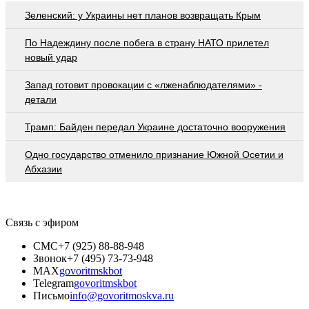
Зеленский: у Украины нет планов возвращать Крым
По Надеждину после побега в страну НАТО прилетел
новый удар
Запад готовит провокации с «лженаблюдателями» -
детали
Трамп: Байден передал Украине достаточно вооружения
Одно государство отменило признание Южной Осетии и
Абхазии
Связь с эфиром
СМС
+7 (925) 88-88-948
Звонок
+7 (495) 73-73-948
MAX
govoritmskbot
Telegram
govoritmskbot
Письмо
info@govoritmoskva.ru