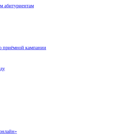
ым абитуриентам
ию приёмной кампании
оду
 онлайн»