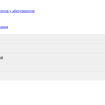
ентов у абитуриентов
пания
ей