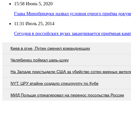
15:58
Июнь 5, 2020
Глава Минобрнауки назвал условия очного приёма докум
11:31
Июль 25, 2014
Сегодня в российских вузах заканчивается приёмная кам
Киев в огне, Путин сменил командующих
Челябинец поймал царь-щуку
На Западе пристыдили США за убийство сотен мирных жител
NYT: ЦРУ втайне создало спецгруппу по Кубе
МИД Польши отреагировал на перенос посольства России