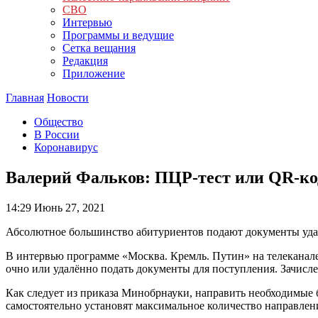
СВО
Интервью
Программы и ведущие
Сетка вещания
Редакция
Приложение
Главная
Новости
Общество
В России
Коронавирус
Валерий Фальков: ПЦР-тест или QR-код
14:29
Июнь 27, 2021
Абсолютное большинство абитуриентов подают документы удал
В интервью программе «Москва. Кремль. Путин» на телеканале
очно или удалённо подать документы для поступления. Зачислен
Как следует из приказа Минобрнауки, направить необходимые 
самостоятельно установят максимальное количество направлений