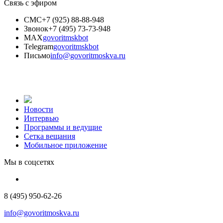
Связь с эфиром
СМС
+7 (925) 88-88-948
Звонок
+7 (495) 73-73-948
MAX
govoritmskbot
Telegram
govoritmskbot
Письмо
info@govoritmoskva.ru
Новости
Интервью
Программы и ведущие
Сетка вещания
Мобильное приложение
Мы в соцсетях
8 (495) 950-62-26
info@govoritmoskva.ru