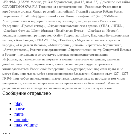
«РУ ФМ» (123298 Москва, ул. 3-я Хорошевская, дом 12, пом. 22). Доменное имя сайта
GOVORITMOSKVA.RU. Территория распространения – Российская Федерация и
зарубежные страны. Языки: русский и английский. Главный редактор Бабаян Роман
Георгиевич. Email: info@govoritmoskva.ru. Номер телефона: +7 (495) 950-62-26
*Экстремистские и террористические организации, запрещенные в Российской
Федерации: «Правый сектор», «Украинская повстанческая армия» (УПА), «ИГИЛ»,
«Джабхат Фатх аш-Шам» (бывшая «Джабхат ан-Нусра», «Джебхат ан-Нусра»),
Коалиция исламских группировок «Хайят Тахрир аш-Шам», Национал-Большевистская
партия, «Аль-Каида», «УНА-УНСО», «Талибан», «Меджлис крымско-татарского
народа», «Свидетели Иеговы», «Мизантропик Дивижн», «Братство» Корчинского,
«Артподготовка», Религиозная организация «Управленческий центр Свидетелей Иеговы
в России» и входящие в ее структуру местные религиозные организации.
Информация, размещенная на портале, а именно: текстовые материалы, элементы
дизайна, логотипы, товарные знаки, фотографии, видео и аудио охраняются
законодательством Российской Федерации и международными нормами права и не
могут быть использованы без разрешения правообладателей. Согласно ст.ст. 1274,1275
ГК РФ, при любом использовании материалов, размещенных на портале, в том числе
цитировании, активная гиперссылка на материал является обязательной. Мнение
редакции может не совпадать с мнением отдельных авторов и колумнистов.
Сообщение отправлено
play
pause
mute
unmute
max volume