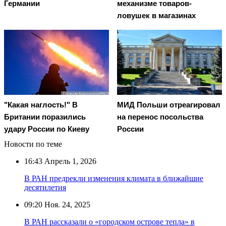
Германии
механизме товаров-
ловушек в магазинах
"Какая наглость!" В
МИД Польши отреагировал
Британии поразились
на перенос посольства
удару России по Киеву
России
Новости по теме
16:43
Апрель 1, 2026
В РАН предрекли изменения климата в ближайшие
десятилетия
09:20
Ноя. 24, 2025
В РАН рассказали о «городском острове тепла» в