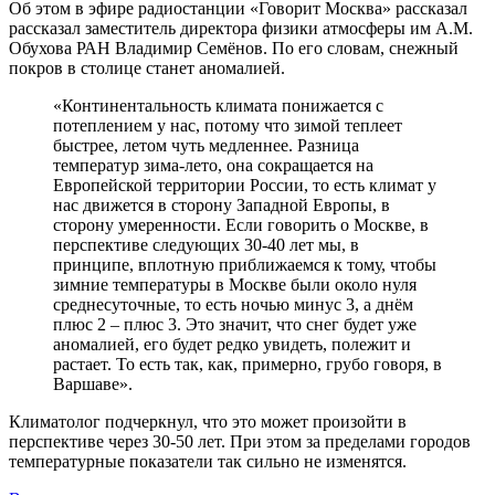
Об этом в эфире радиостанции «Говорит Москва» рассказал
рассказал заместитель директора физики атмосферы им А.М.
Обухова РАН Владимир Семёнов. По его словам, снежный
покров в столице станет аномалией.
«Континентальность климата понижается с
потеплением у нас, потому что зимой теплеет
быстрее, летом чуть медленнее. Разница
температур зима-лето, она сокращается на
Европейской территории России, то есть климат у
нас движется в сторону Западной Европы, в
сторону умеренности. Если говорить о Москве, в
перспективе следующих 30-40 лет мы, в
принципе, вплотную приближаемся к тому, чтобы
зимние температуры в Москве были около нуля
среднесуточные, то есть ночью минус 3, а днём
плюс 2 – плюс 3. Это значит, что снег будет уже
аномалией, его будет редко увидеть, полежит и
растает. То есть так, как, примерно, грубо говоря, в
Варшаве».
Климатолог подчеркнул, что это может произойти в
перспективе через 30-50 лет. При этом за пределами городов
температурные показатели так сильно не изменятся.