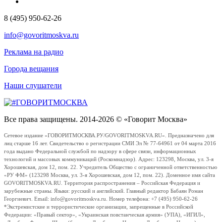
8 (495) 950-62-26
info@govoritmoskva.ru
Реклама на радио
Города вещания
Наши слушатели
Все права защищены. 2014-2026 © «Говорит Москва»
Сетевое издание «ГОВОРИТМОСКВА.РУ/GOVORITMOSKVA.RU». Предназначено для
лиц старше 16 лет. Свидетельство о регистрации СМИ Эл № 77-64961 от 04 марта 2016
года выдано Федеральной службой по надзору в сфере связи, информационных
технологий и массовых коммуникаций (Роскомнадзор). Адрес: 123298, Москва, ул. 3-я
Хорошевская, дом 12, пом. 22. Учредитель Общество с ограниченной ответственностью
«РУ ФМ» (123298 Москва, ул. 3-я Хорошевская, дом 12, пом. 22). Доменное имя сайта
GOVORITMOSKVA.RU. Территория распространения – Российская Федерация и
зарубежные страны. Языки: русский и английский. Главный редактор Бабаян Роман
Георгиевич. Email: info@govoritmoskva.ru. Номер телефона: +7 (495) 950-62-26
*Экстремистские и террористические организации, запрещенные в Российской
Федерации: «Правый сектор», «Украинская повстанческая армия» (УПА), «ИГИЛ»,