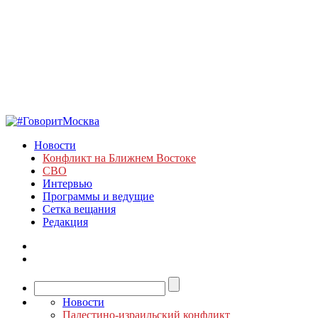
Новости
Конфликт на Ближнем Востоке
СВО
Интервью
Программы и ведущие
Сетка вещания
Редакция
Новости
Палестино-израильский конфликт