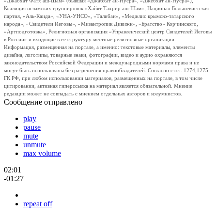
«Джабхат Фатх аш-Шам» (бывшая «Джабхат ан-Нусра», «Джебхат ан-Нусра»),
Коалиция исламских группировок «Хайят Тахрир аш-Шам», Национал-Большевистская
партия, «Аль-Каида», «УНА-УНСО», «Талибан», «Меджлис крымско-татарского
народа», «Свидетели Иеговы», «Мизантропик Дивижн», «Братство» Корчинского,
«Артподготовка», Религиозная организация «Управленческий центр Свидетелей Иеговы
в России» и входящие в ее структуру местные религиозные организации.
Информация, размещенная на портале, а именно: текстовые материалы, элементы
дизайна, логотипы, товарные знаки, фотографии, видео и аудио охраняются
законодательством Российской Федерации и международными нормами права и не
могут быть использованы без разрешения правообладателей. Согласно ст.ст. 1274,1275
ГК РФ, при любом использовании материалов, размещенных на портале, в том числе
цитировании, активная гиперссылка на материал является обязательной. Мнение
редакции может не совпадать с мнением отдельных авторов и колумнистов.
Сообщение отправлено
play
pause
mute
unmute
max volume
02:01
-01:27
repeat off