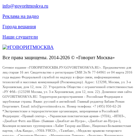
info@govoritmoskva.ru
Реклама на радио
Города вещания
Наши слушатели
Все права защищены. 2014-2026 © «Говорит Москва»
Сетевое издание «ГОВОРИТМОСКВА.РУ/GOVORITMOSKVA.RU». Предназначено для
лиц старше 16 лет. Свидетельство о регистрации СМИ Эл № 77-64961 от 04 марта 2016
года выдано Федеральной службой по надзору в сфере связи, информационных
технологий и массовых коммуникаций (Роскомнадзор). Адрес: 123298, Москва, ул. 3-я
Хорошевская, дом 12, пом. 22. Учредитель Общество с ограниченной ответственностью
«РУ ФМ» (123298 Москва, ул. 3-я Хорошевская, дом 12, пом. 22). Доменное имя сайта
GOVORITMOSKVA.RU. Территория распространения – Российская Федерация и
зарубежные страны. Языки: русский и английский. Главный редактор Бабаян Роман
Георгиевич. Email: info@govoritmoskva.ru. Номер телефона: +7 (495) 950-62-26
*Экстремистские и террористические организации, запрещенные в Российской
Федерации: «Правый сектор», «Украинская повстанческая армия» (УПА), «ИГИЛ»,
«Джабхат Фатх аш-Шам» (бывшая «Джабхат ан-Нусра», «Джебхат ан-Нусра»),
Коалиция исламских группировок «Хайят Тахрир аш-Шам», Национал-Большевистская
партия, «Аль-Каида», «УНА-УНСО», «Талибан», «Меджлис крымско-татарского
народа», «Свидетели Иеговы», «Мизантропик Дивижн», «Братство» Корчинского,