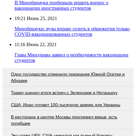
В Минобрнауки пообещали решить вопрос о
вакцинации иностранных студентов
19:21
Июнь 25, 2021
Минобрнауки: вузы вправе селить в общежития только
COVID-вакцинированных студентов
11:16
Июнь 22, 2021
Глава Минздрава заявил о необходимости вакцинации
студентов
Одно государство отменило признание Южной Осетии и
Абхазии
Трамп оценил итоги встреч с Зеленским и Нетаньяху
США: Иран готовит 100-тысячную армию для Украины
В ресторане в центре Москвы прогремел взрыв, есть
погибшие
Экс-глава ЦРУ: США «мечутся как пьяный боксер»