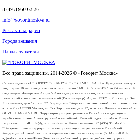
8 (495) 950-62-26
info@govoritmoskva.ru
Реклама на радио
Города вещания
Наши слушатели
Все права защищены. 2014-2026 © «Говорит Москва»
Сетевое издание «ГОВОРИТМОСКВА.РУ/GOVORITMOSKVA.RU». Предназначено для
лиц старше 16 лет. Свидетельство о регистрации СМИ Эл № 77-64961 от 04 марта 2016
года выдано Федеральной службой по надзору в сфере связи, информационных
технологий и массовых коммуникаций (Роскомнадзор). Адрес: 123298, Москва, ул. 3-я
Хорошевская, дом 12, пом. 22. Учредитель Общество с ограниченной ответственностью
«РУ ФМ» (123298 Москва, ул. 3-я Хорошевская, дом 12, пом. 22). Доменное имя сайта
GOVORITMOSKVA.RU. Территория распространения – Российская Федерация и
зарубежные страны. Языки: русский и английский. Главный редактор Бабаян Роман
Георгиевич. Email: info@govoritmoskva.ru. Номер телефона: +7 (495) 950-62-26
*Экстремистские и террористические организации, запрещенные в Российской
Федерации: «Правый сектор», «Украинская повстанческая армия» (УПА), «ИГИЛ»,
«Джабхат Фатх аш-Шам» (бывшая «Джабхат ан-Нусра», «Джебхат ан-Нусра»),