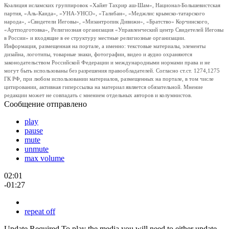
Коалиция исламских группировок «Хайят Тахрир аш-Шам», Национал-Большевистская
партия, «Аль-Каида», «УНА-УНСО», «Талибан», «Меджлис крымско-татарского
народа», «Свидетели Иеговы», «Мизантропик Дивижн», «Братство» Корчинского,
«Артподготовка», Религиозная организация «Управленческий центр Свидетелей Иеговы
в России» и входящие в ее структуру местные религиозные организации.
Информация, размещенная на портале, а именно: текстовые материалы, элементы
дизайна, логотипы, товарные знаки, фотографии, видео и аудио охраняются
законодательством Российской Федерации и международными нормами права и не
могут быть использованы без разрешения правообладателей. Согласно ст.ст. 1274,1275
ГК РФ, при любом использовании материалов, размещенных на портале, в том числе
цитировании, активная гиперссылка на материал является обязательной. Мнение
редакции может не совпадать с мнением отдельных авторов и колумнистов.
Сообщение отправлено
play
pause
mute
unmute
max volume
02:01
-01:27
repeat off
Update Required
To play the media you will need to either update