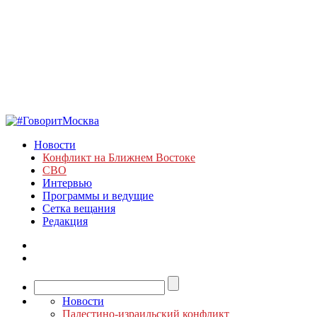
Новости
Конфликт на Ближнем Востоке
СВО
Интервью
Программы и ведущие
Сетка вещания
Редакция
Новости
Палестино-израильский конфликт